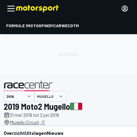
FORMULE 1
MOTOGP
INDYCAR
WEC
DTM
MUGELLO
gepresenteerd door
2019 Moto2 Mugello
31 mei 2019 tot 2 jun 2019
Mugello Circuit, IT
Overzicht
Uitslagen
Nieuws