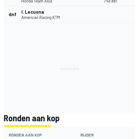
Honda Team Asia
7'49.881
I. Lecuona
dnf
American Racing KTM
Ronden aan kop
RONDEN AAN KOP
RIJDER