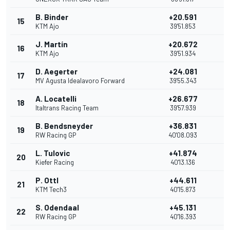
B. Binder
+20.591
15
1
KTM Ajo
39'51.853
J. Martín
+20.672
16
KTM Ajo
39'51.934
D. Aegerter
+24.081
17
MV Agusta Idealavoro Forward
39'55.343
A. Locatelli
+26.677
18
Italtrans Racing Team
39'57.939
B. Bendsneyder
+36.831
19
RW Racing GP
40'08.093
L. Tulovic
+41.874
20
Kiefer Racing
40'13.136
P. Ottl
+44.611
21
KTM Tech3
40'15.873
S. Odendaal
+45.131
22
RW Racing GP
40'16.393