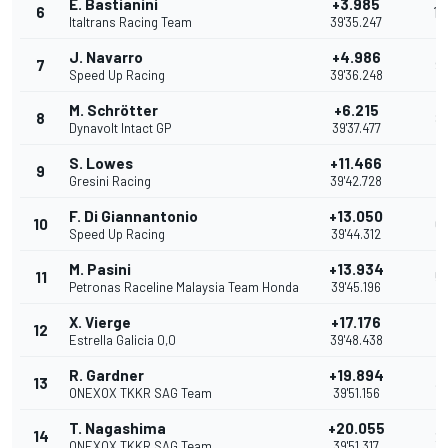
E. Bastianini
+3.985
6
10
Italtrans Racing Team
39'35.247
J. Navarro
+4.986
7
9
Speed Up Racing
39'36.248
M. Schrötter
+6.215
8
8
Dynavolt Intact GP
39'37.477
S. Lowes
+11.466
9
7
Gresini Racing
39'42.728
F. Di Giannantonio
+13.050
10
6
Speed Up Racing
39'44.312
M. Pasini
+13.934
11
5
Petronas Raceline Malaysia Team Honda
39'45.196
X. Vierge
+17.176
12
4
Estrella Galicia 0,0
39'48.438
R. Gardner
+19.894
13
3
ONEXOX TKKR SAG Team
39'51.156
T. Nagashima
+20.055
14
2
ONEXOX TKKR SAG Team
39'51.317