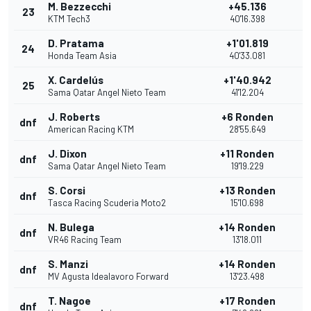
M. Bezzecchi
+45.136
23
KTM Tech3
40'16.398
D. Pratama
+1'01.819
24
Honda Team Asia
40'33.081
X. Cardelús
+1'40.942
25
Sama Qatar Angel Nieto Team
41'12.204
J. Roberts
+6 Ronden
dnf
American Racing KTM
28'55.649
J. Dixon
+11 Ronden
dnf
Sama Qatar Angel Nieto Team
19'19.229
S. Corsi
+13 Ronden
dnf
Tasca Racing Scuderia Moto2
15'10.698
N. Bulega
+14 Ronden
dnf
VR46 Racing Team
13'18.011
S. Manzi
+14 Ronden
dnf
MV Agusta Idealavoro Forward
13'23.498
T. Nagoe
+17 Ronden
dnf