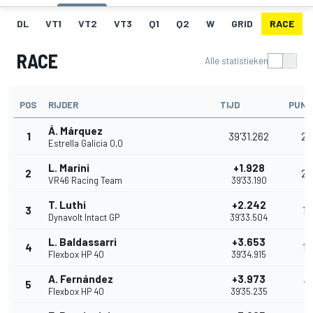
DL
VT1
VT2
VT3
Q1
Q2
W
GRID
RACE
RACE
Alle statistieken
POS
RIJDER
TIJD
PUNT
Á. Márquez
1
39'31.262
25
Estrella Galicia 0,0
L. Marini
+1.928
2
20
VR46 Racing Team
39'33.190
T. Luthi
+2.242
3
16
Dynavolt Intact GP
39'33.504
L. Baldassarri
+3.653
4
13
Flexbox HP 40
39'34.915
A. Fernández
+3.973
5
11
Flexbox HP 40
39'35.235