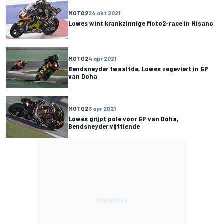
MOTO2
24 okt 2021
Lowes wint krankzinnige Moto2-race in Misano
MOTO2
4 apr 2021
Bendsneyder twaalfde, Lowes zegeviert in GP
van Doha
MOTO2
3 apr 2021
Lowes grijpt pole voor GP van Doha,
Bendsneyder vijftiende