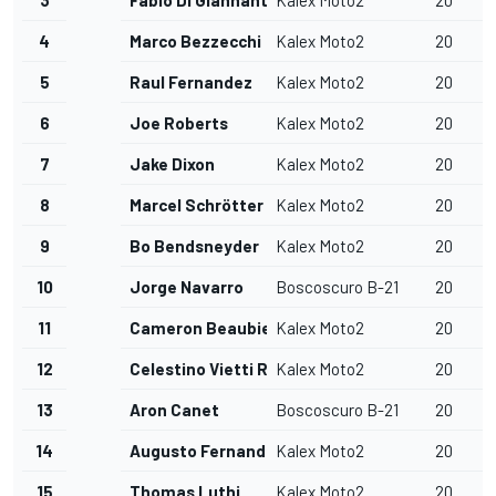
4
Marco Bezzecchi
Kalex Moto2
20
5
Raul Fernandez
Kalex Moto2
20
6
Joe Roberts
Kalex Moto2
20
7
Jake Dixon
Kalex Moto2
20
8
Marcel Schrötter
Kalex Moto2
20
9
Bo Bendsneyder
Kalex Moto2
20
10
Jorge Navarro
Boscoscuro B-21
20
11
Cameron Beaubier
Kalex Moto2
20
12
Celestino Vietti Ramus
Kalex Moto2
20
13
Aron Canet
Boscoscuro B-21
20
14
Augusto Fernandez
Kalex Moto2
20
15
Thomas Luthi
Kalex Moto2
20