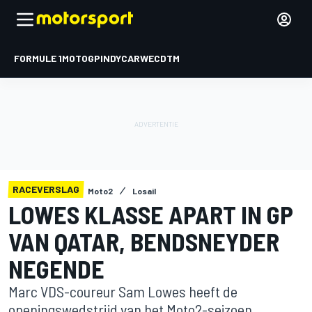
FORMULE 1
MOTOGP
INDYCAR
WEC
DTM
RACEVERSLAG
Moto2
Losail
LOWES KLASSE APART IN GP
VAN QATAR, BENDSNEYDER
NEGENDE
Marc VDS-coureur Sam Lowes heeft de
openingswedstrijd van het Moto2-seizoen