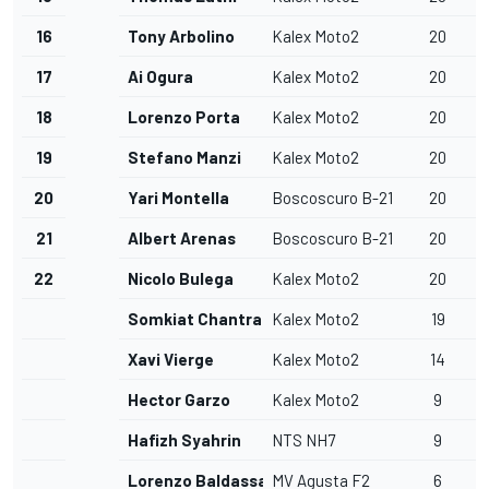
16
Tony Arbolino
Kalex Moto2
20
17
Ai Ogura
Kalex Moto2
20
18
Lorenzo Porta
Kalex Moto2
20
19
Stefano Manzi
Kalex Moto2
20
20
Yari Montella
Boscoscuro B-21
20
21
Albert Arenas
Boscoscuro B-21
20
22
Nicolo Bulega
Kalex Moto2
20
Somkiat Chantra
Kalex Moto2
19
Xavi Vierge
Kalex Moto2
14
Hector Garzo
Kalex Moto2
9
Hafizh Syahrin
NTS NH7
9
Lorenzo Baldassarri
MV Agusta F2
6