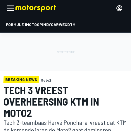
FORMULE 1
MOTOGP
INDYCAR
WEC
DTM
BREAKING NEWS
Moto2
TECH 3 VREEST
OVERHEERSING KTM IN
MOTO2
Tech 3-teambaas Hervé Poncharal vreest dat KTM
de komende jaren de Moto2 gaat domineren,