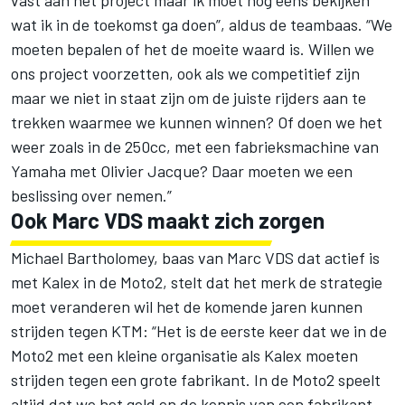
vast aan het project maar ik moet nog eens bekijken
wat ik in de toekomst ga doen”, aldus de teambaas. “We
moeten bepalen of het de moeite waard is. Willen we
ons project voorzetten, ook als we competitief zijn
maar we niet in staat zijn om de juiste rijders aan te
trekken waarmee we kunnen winnen? Of doen we het
weer zoals in de 250cc, met een fabrieksmachine van
Yamaha met Olivier Jacque? Daar moeten we een
beslissing over nemen.”
Ook Marc VDS maakt zich zorgen
Michael Bartholomey, baas van Marc VDS dat actief is
met Kalex in de Moto2, stelt dat het merk de strategie
moet veranderen wil het de komende jaren kunnen
strijden tegen KTM: “Het is de eerste keer dat we in de
Moto2 met een kleine organisatie als Kalex moeten
strijden tegen een grote fabrikant. In de Moto2 speelt
altijd dat we het geld en de kennis van een fabrikant