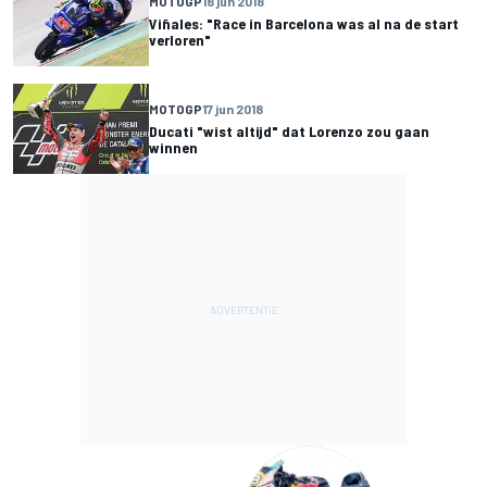
MOTOGP
18 jun 2018
Viñales: "Race in Barcelona was al na de start
verloren"
MOTOGP
17 jun 2018
Ducati "wist altijd" dat Lorenzo zou gaan
winnen