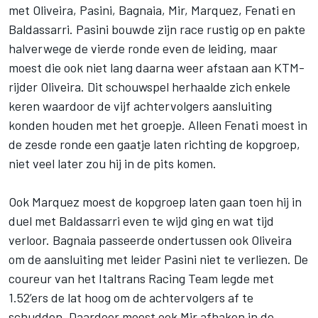
met Oliveira, Pasini, Bagnaia, Mir, Marquez, Fenati en
Baldassarri. Pasini bouwde zijn race rustig op en pakte
halverwege de vierde ronde even de leiding, maar
moest die ook niet lang daarna weer afstaan aan KTM-
rijder Oliveira. Dit schouwspel herhaalde zich enkele
keren waardoor de vijf achtervolgers aansluiting
konden houden met het groepje. Alleen Fenati moest in
de zesde ronde een gaatje laten richting de kopgroep,
niet veel later zou hij in de pits komen.
Ook Marquez moest de kopgroep laten gaan toen hij in
duel met Baldassarri even te wijd ging en wat tijd
verloor. Bagnaia passeerde ondertussen ook Oliveira
om de aansluiting met leider Pasini niet te verliezen. De
coureur van het Italtrans Racing Team legde met
1.52’ers de lat hoog om de achtervolgers af te
schudden. Daardoor moest ook Mir afhaken in de