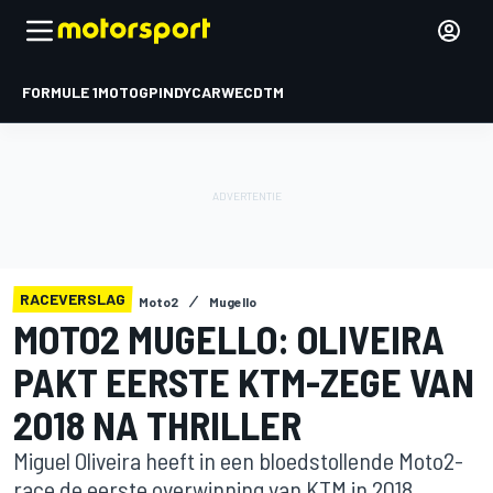
FORMULE 1
MOTOGP
INDYCAR
WEC
DTM
RACEVERSLAG
Moto2
Mugello
MOTO2 MUGELLO: OLIVEIRA
PAKT EERSTE KTM-ZEGE VAN
2018 NA THRILLER
Miguel Oliveira heeft in een bloedstollende Moto2-
race de eerste overwinning van KTM in 2018