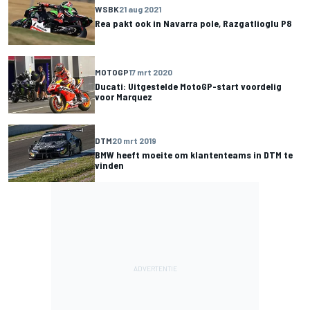
WSBK
21 aug 2021
Rea pakt ook in Navarra pole, Razgatlioglu P8
MOTOGP
17 mrt 2020
Ducati: Uitgestelde MotoGP-start voordelig
voor Marquez
DTM
20 mrt 2019
BMW heeft moeite om klantenteams in DTM te
vinden