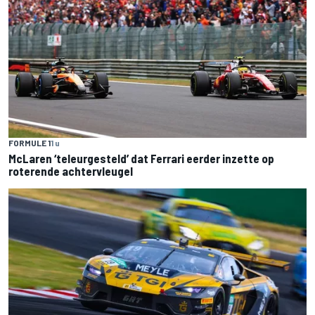
FORMULE 1
1 u
McLaren ‘teleurgesteld’ dat Ferrari eerder inzette op
roterende achtervleugel