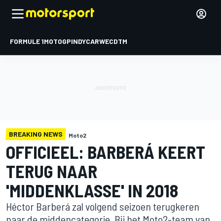
FORMULE 1
MOTOGP
INDYCAR
WEC
DTM
BREAKING NEWS
Moto2
OFFICIEEL: BARBERÁ KEERT
TERUG NAAR
'MIDDENKLASSE' IN 2018
Héctor Barberá zal volgend seizoen terugkeren
naar de middencategorie. Bij het Moto2-team van