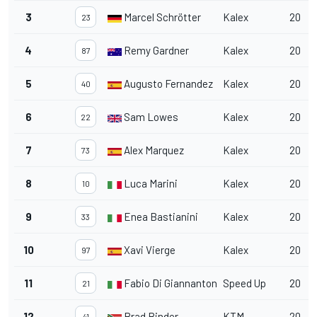
3
Marcel Schrötter
Kalex
20
23
4
Remy Gardner
Kalex
20
87
5
Augusto Fernandez
Kalex
20
40
6
Sam Lowes
Kalex
20
22
7
Alex Marquez
Kalex
20
73
8
Luca Marini
Kalex
20
10
9
Enea Bastianini
Kalex
20
33
10
Xavi Vierge
Kalex
20
97
11
Fabio Di Giannantonio
Speed Up
20
21
12
Brad Binder
KTM
20
41