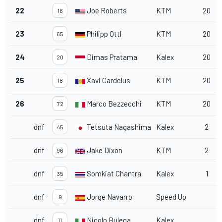
22
Joe Roberts
KTM
20
16
23
Philipp Ottl
KTM
20
65
24
Dimas Pratama
Kalex
20
20
25
Xavi Cardelus
KTM
20
18
26
Marco Bezzecchi
KTM
20
72
dnf
Tetsuta Nagashima
Kalex
2
45
dnf
Jake Dixon
KTM
2
96
dnf
Somkiat Chantra
Kalex
1
35
dnf
Jorge Navarro
Speed Up
9
dnf
Nicolo Bulega
Kalex
11