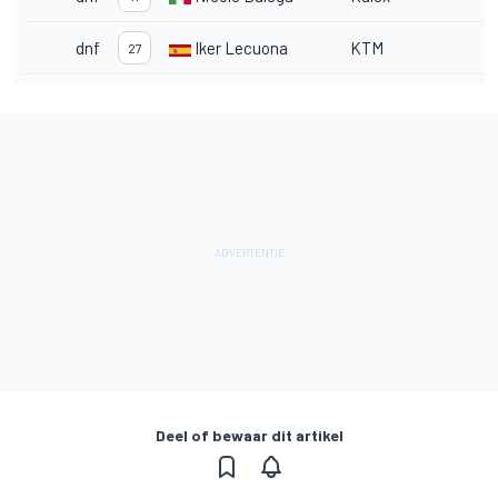
dnf
Iker Lecuona
KTM
27
Deel of bewaar dit artikel