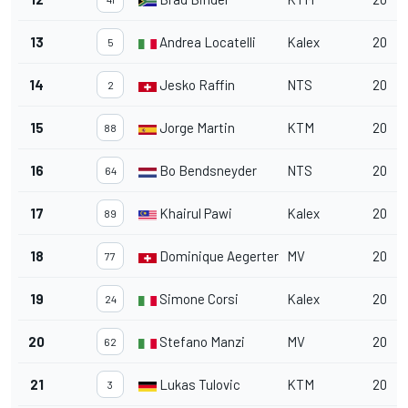
13
Andrea Locatelli
Kalex
20
5
14
Jesko Raffin
NTS
20
2
15
Jorge Martin
KTM
20
88
16
Bo Bendsneyder
NTS
20
64
17
Khairul Pawi
Kalex
20
89
18
Dominique Aegerter
MV
20
77
19
Simone Corsi
Kalex
20
24
20
Stefano Manzi
MV
20
62
21
Lukas Tulovic
KTM
20
3