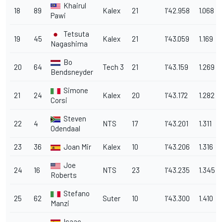
Khairul
18
89
Kalex
21
1'42.958
1.068
Pawi
Tetsuta
19
45
Kalex
21
1'43.059
1.169
Nagashima
Bo
20
64
Tech 3
21
1'43.159
1.269
Bendsneyder
Simone
21
24
Kalex
20
1'43.172
1.282
Corsi
Steven
22
4
NTS
17
1'43.201
1.311
Odendaal
23
36
Joan Mir
Kalex
10
1'43.206
1.316
Joe
24
16
NTS
23
1'43.235
1.345
Roberts
Stefano
25
62
Suter
10
1'43.300
1.410
Manzi
Isaac