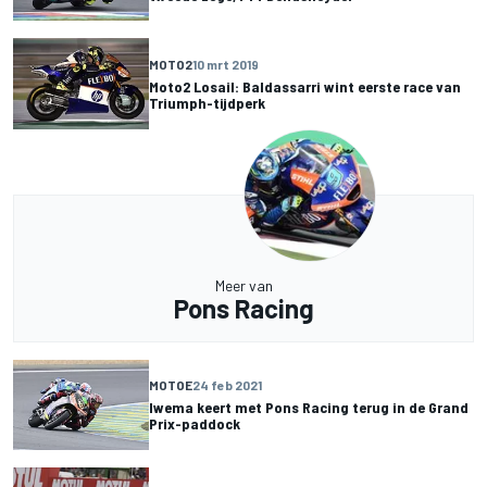
MOTO2
10 mrt 2019
Moto2 Losail: Baldassarri wint eerste race van
Triumph-tijdperk
Meer van
Pons Racing
MOTOE
24 feb 2021
Iwema keert met Pons Racing terug in de Grand
Prix-paddock