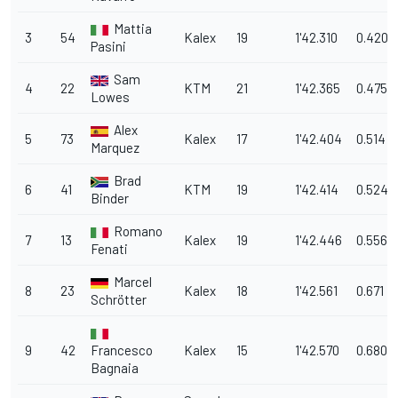
Mattia
3
54
Kalex
19
1'42.310
0.420
Pasini
Sam
4
22
KTM
21
1'42.365
0.475
Lowes
Alex
5
73
Kalex
17
1'42.404
0.514
Marquez
Brad
6
41
KTM
19
1'42.414
0.524
Binder
Romano
7
13
Kalex
19
1'42.446
0.556
Fenati
Marcel
8
23
Kalex
18
1'42.561
0.671
Schrötter
9
42
Francesco
Kalex
15
1'42.570
0.680
Bagnaia