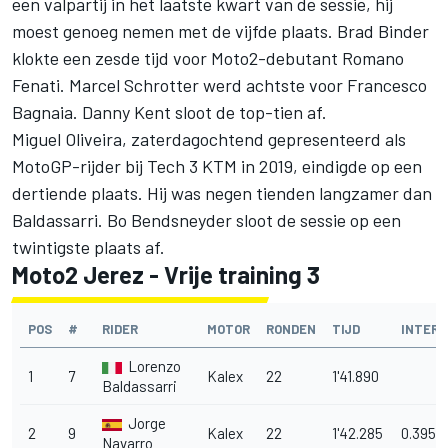
een valpartij in het laatste kwart van de sessie, hij
moest genoeg nemen met de vijfde plaats. Brad Binder
klokte een zesde tijd voor Moto2-debutant Romano
Fenati. Marcel Schrotter werd achtste voor Francesco
Bagnaia. Danny Kent sloot de top-tien af.
Miguel Oliveira, zaterdagochtend gepresenteerd als
MotoGP-rijder bij Tech 3 KTM in 2019, eindigde op een
dertiende plaats. Hij was negen tienden langzamer dan
Baldassarri. Bo Bendsneyder sloot de sessie op een
twintigste plaats af.
Moto2 Jerez - Vrije training 3
POS
#
RIDER
MOTOR
RONDEN
TIJD
INTERV
Lorenzo
1
7
Kalex
22
1'41.890
Baldassarri
Jorge
2
9
Kalex
22
1'42.285
0.395
Navarro