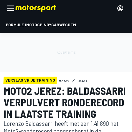
FORMULE 1
MOTOGP
INDYCAR
WEC
DTM
VERSLAG VRIJE TRAINING
Moto2
Jerez
MOTO2 JEREZ: BALDASSARRI
VERPULVERT RONDERECORD
IN LAATSTE TRAINING
Lorenzo Baldassarri heeft met een 1.41.890 het
Moto2-ronderecord aangescherpt in de