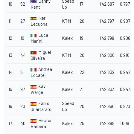
Danny
Speed
10
52
17
1'42.687
0.797
Kent
Up
Iker
11
27
KTM
20
1'42.797
0.907
Lecuona
Luca
12
10
Kalex
19
1'42.798
0.908
Marini
Miguel
13
44
KTM
20
1'42.806
0.916
Oliveira
Andrea
14
5
Kalex
22
1'42.832
0.942
Locatelli
Xavi
15
97
Kalex
21
1'42.833
0.943
Vierge
Fabio
Speed
16
20
20
1'42.860
0.970
Quartararo
Up
Hector
17
40
Kalex
25
1'42.899
1.009
Barbera