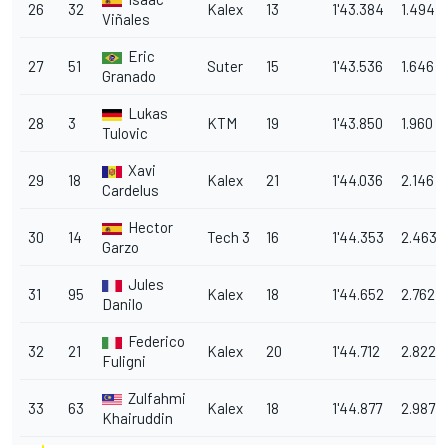
26
32
Kalex
13
1'43.384
1.494
Viñales
Eric
27
51
Suter
15
1'43.536
1.646
Granado
Lukas
28
3
KTM
19
1'43.850
1.960
Tulovic
Xavi
29
18
Kalex
21
1'44.036
2.146
Cardelus
Hector
30
14
Tech 3
16
1'44.353
2.463
Garzo
Jules
31
95
Kalex
18
1'44.652
2.762
Danilo
Federico
32
21
Kalex
20
1'44.712
2.822
Fuligni
Zulfahmi
33
63
Kalex
18
1'44.877
2.987
Khairuddin