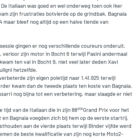
. De Italiaan was goed en wel onderweg toen ook Iker
am zijn frustraties botvierde op de grindbak. Bagnaia
 maar bleef nog altijd op een halve tiende van
 sessie gingen er nog verschillende coureurs onderuit.
verloor zijn motor in Bocht 6 terwijl Pasini andermaal
 kwam ten val in Bocht 9, niet veel later deden Xavi
ligni hetzelfde.
erbeterde zijn eigen poletijd naar 1.41.925 terwijl
erder kwam dan de tweede plaats ten koste van Bagnaia.
sarri nog bijna tot een verbetering, maar slaagde er niet
ste
tijd van de Italiaan die in zijn 88
Grand Prix voor het
 en Bagnaia voegden zich bij hem op de eerste startrij.
sthouden aan de vierde plaats terwijl Binder vijfde werd
men de beste kwalificatie van zijn nog korte Moto2-