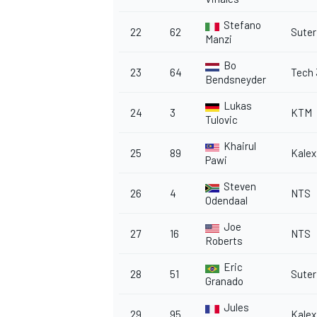
Stefano
22
62
Suter
Manzi
Bo
23
64
Tech 
Bendsneyder
Lukas
24
3
KTM
Tulovic
Khairul
25
89
Kalex
Pawi
Steven
26
4
NTS
Odendaal
Joe
27
16
NTS
Roberts
Eric
28
51
Suter
Granado
Jules
29
95
Kalex