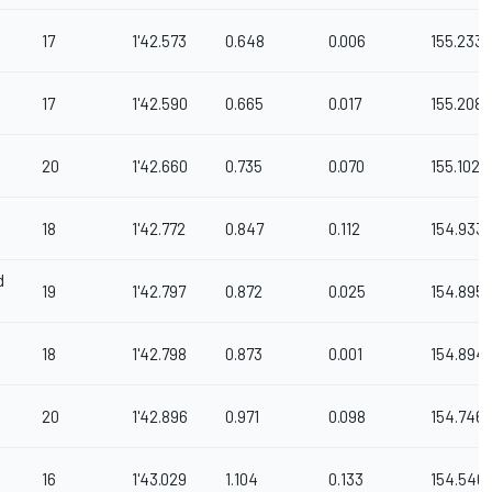
17
1'42.573
0.648
0.006
155.233
17
1'42.590
0.665
0.017
155.208
20
1'42.660
0.735
0.070
155.102
18
1'42.772
0.847
0.112
154.933
d
19
1'42.797
0.872
0.025
154.895
18
1'42.798
0.873
0.001
154.894
20
1'42.896
0.971
0.098
154.746
16
1'43.029
1.104
0.133
154.546