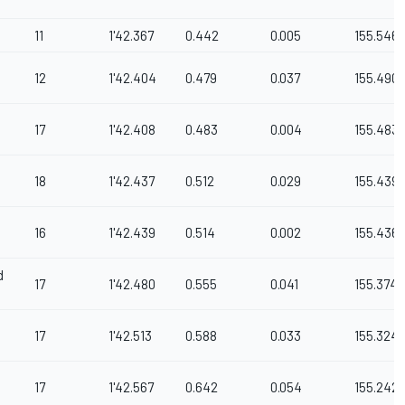
11
1'42.367
0.442
0.005
155.546
12
1'42.404
0.479
0.037
155.490
17
1'42.408
0.483
0.004
155.483
18
1'42.437
0.512
0.029
155.439
16
1'42.439
0.514
0.002
155.436
d
17
1'42.480
0.555
0.041
155.374
17
1'42.513
0.588
0.033
155.324
17
1'42.567
0.642
0.054
155.242