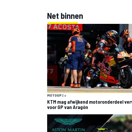
Net binnen
MOTOGP
2 u
KTM mag afwijkend motoronderdeel ve
voor GP van Aragón