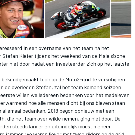
teresseerd in een overname van het team na het
r Stefan Kiefer tijdens het weekend van de Maleisische
ter niet door nadat een investeerder zich op het laatste
m bekendgemaakt toch op de Moto2-grid te verschijnen
an de overleden Stefan, zal het team komend seizoen
en eerste willen we iedereen bedanken voor het medeleven
erwarmend hoe alle mensen dicht bij ons bleven staan
 hen allemaal bedanken. 2018 begon opnieuw met een
h, die het team over wilde nemen, ging niet door. De
den steeds langer en uiteindelijk moest meneer
rg jammer, we waren liever met twee rijders op de grid