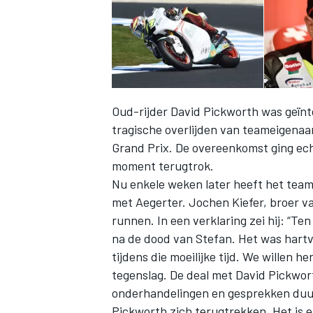
Oud-rijder David Pickworth was geïn
tragische overlijden van teameigenaa
Grand Prix. De overeenkomst ging ech
moment terugtrok.
Nu enkele weken later heeft het tea
met Aegerter. Jochen Kiefer, broer v
runnen. In een verklaring zei hij: “T
na de dood van Stefan. Het was hartv
tijdens die moeilijke tijd. We willen
tegenslag. De deal met David Pickwort
onderhandelingen en gesprekken duur
Pickworth zich terugtrekken. Het is e