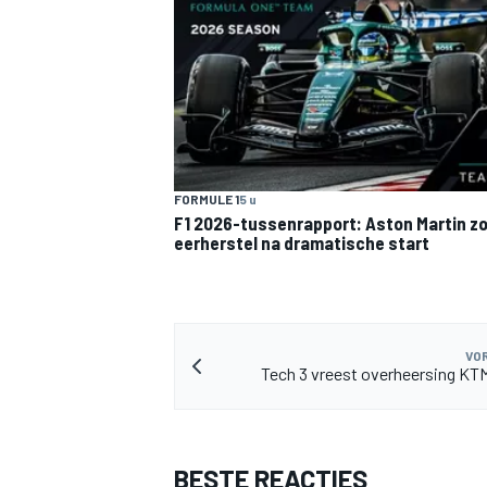
MEER RACEKLASSEN
FORMULE 1
5 u
F1 2026-tussenrapport: Aston Martin z
eerherstel na dramatische start
VOR
Tech 3 vreest overheersing KT
BESTE REACTIES