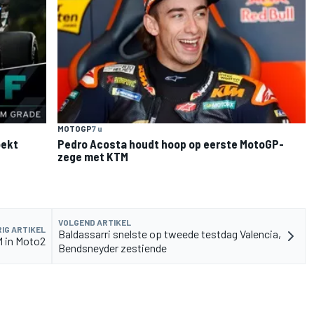
MOTOGP
7 u
oekt
Pedro Acosta houdt hoop op eerste MotoGP-
zege met KTM
VOLGEND ARTIKEL
IG ARTIKEL
Baldassarri snelste op tweede testdag Valencia,
M in Moto2
Bendsneyder zestiende