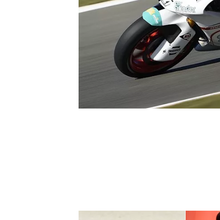
INDYCAR
WEC
DTM