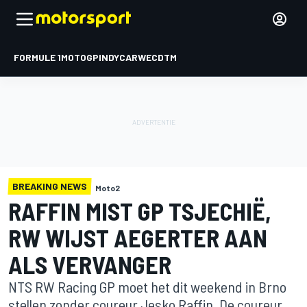
FORMULE 1
MOTOGP
INDYCAR
WEC
DTM
BREAKING NEWS
Moto2
RAFFIN MIST GP TSJECHIË,
RW WIJST AEGERTER AAN
ALS VERVANGER
NTS RW Racing GP moet het dit weekend in Brno
stellen zonder coureur Jesko Raffin. De coureur