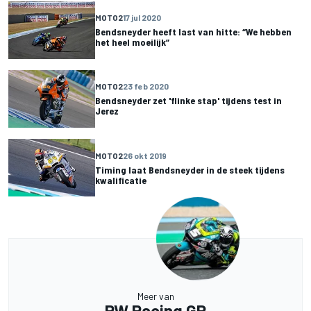
MOTO2
17 jul 2020
Bendsneyder heeft last van hitte: “We hebben
het heel moeilijk”
MOTO2
23 feb 2020
Bendsneyder zet 'flinke stap' tijdens test in
Jerez
MOTO2
26 okt 2019
Timing laat Bendsneyder in de steek tijdens
kwalificatie
Meer van
RW Racing GP