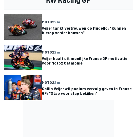
MOTO2
2 m
Veijer tankt vertrouwen op Mugello: "Kunnen
hierop verder bouwen"
MOTO2
2 m
Veijer haalt uit moeilijke Franse GP motivatie
voor Moto2 Catalonië
MOTO2
2 m
Collin Veijer wil podium vervolg geven in Franse
GP: "Stap voor stap bekijken"