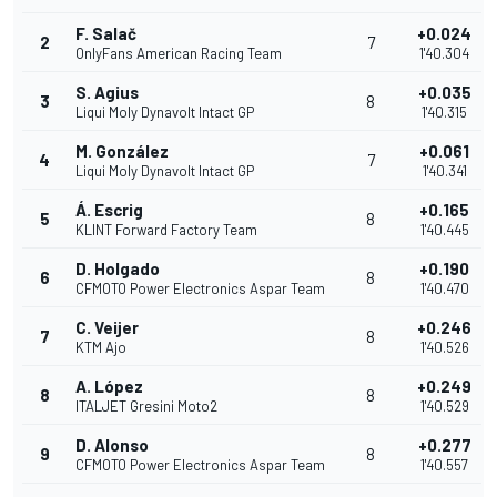
F. Salač
+0.024
2
7
OnlyFans American Racing Team
1'40.304
S. Agius
+0.035
3
8
Liqui Moly Dynavolt Intact GP
1'40.315
M. González
+0.061
4
7
Liqui Moly Dynavolt Intact GP
1'40.341
Á. Escrig
+0.165
5
8
KLINT Forward Factory Team
1'40.445
D. Holgado
+0.190
6
8
CFMOTO Power Electronics Aspar Team
1'40.470
C. Veijer
+0.246
7
8
KTM Ajo
1'40.526
A. López
+0.249
8
8
ITALJET Gresini Moto2
1'40.529
D. Alonso
+0.277
9
8
CFMOTO Power Electronics Aspar Team
1'40.557