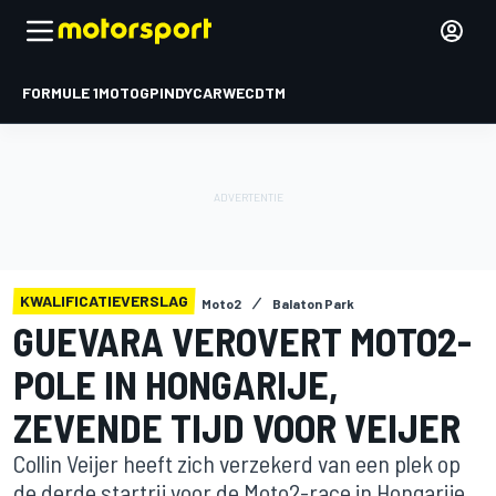
FORMULE 1
MOTOGP
INDYCAR
WEC
DTM
KWALIFICATIEVERSLAG
Moto2
Balaton Park
GUEVARA VEROVERT MOTO2-
POLE IN HONGARIJE,
ZEVENDE TIJD VOOR VEIJER
Collin Veijer heeft zich verzekerd van een plek op
de derde startrij voor de Moto2-race in Hongarije.