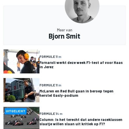
Meer van
Bjorn Smit
FORMULE 1
1 m
Fornaroli werkt deze week F1-test af voor Haas
in Jerez
FORMULE 1
1 m
McLaren en Red Bull gaan in beroep tegen
herstel Gasly-podium
UITGELICHT
FORMULE 1
4 m
Column: Is het terecht dat andere raceklassen
slaatje willen slaan uit kritiek op F1?