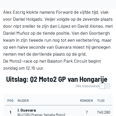
Álex Escrig
klokte namens Forward de vijfde tijd, vlak
voor
Daniel Holgado
. Veijer volgde op de zevende plaats
door nipt sneller te zijn dan López en David Alonso, met
Daniel Muñoz
op de tiende positie. Van den Goorbergh
kwam in zijn tweede run nog tot een verbetering, maar
op een halve seconde van Guevara moest hij genoegen
nemen met de dertiende plaats op de grid.
De Moto2-race op het Balaton Park Circuit begint
zondag om 12.15 uur.
Uitslag: Q2 Moto2 GP van Hongarije
Alle statistieken
POS
RIJDER
RONDEN
TIJD
I. Guevara
1
7
1'40.280
BLU CRU Pramac Yamaha Moto2