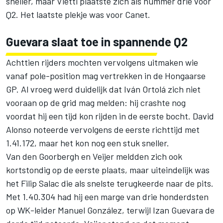
sneller, maar Vietti plaatste zich als nummer drie voor
Q2. Het laatste plekje was voor Canet.
Guevara slaat toe in spannende Q2
Achttien rijders mochten vervolgens uitmaken wie
vanaf pole-position mag vertrekken in de Hongaarse
GP. Al vroeg werd duidelijk dat
Iván Ortolá
zich niet
vooraan op de grid mag melden: hij crashte nog
voordat hij een tijd kon rijden in de eerste bocht.
David
Alonso
noteerde vervolgens de eerste richttijd met
1.41.172, maar het kon nog een stuk sneller.
Van den Goorbergh en Veijer meldden zich ook
kortstondig op de eerste plaats, maar uiteindelijk was
het Filip Salac die als snelste terugkeerde naar de pits.
Met 1.40.304 had hij een marge van drie honderdsten
op WK-leider
Manuel González
, terwijl
Izan Guevara
de