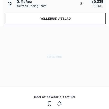
D. Muñoz
+0.335
10
8
Italtrans Racing Team
1'40.615
VOLLEDIGE UITSLAG
Deel of bewaar dit artikel