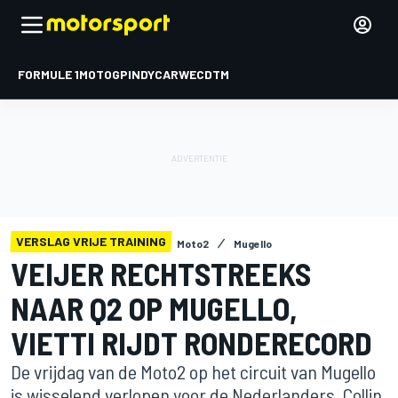
FORMULE 1
MOTOGP
INDYCAR
WEC
DTM
VERSLAG VRIJE TRAINING
Moto2
Mugello
VEIJER RECHTSTREEKS
NAAR Q2 OP MUGELLO,
VIETTI RIJDT RONDERECORD
De vrijdag van de Moto2 op het circuit van Mugello
is wisselend verlopen voor de Nederlanders. Collin