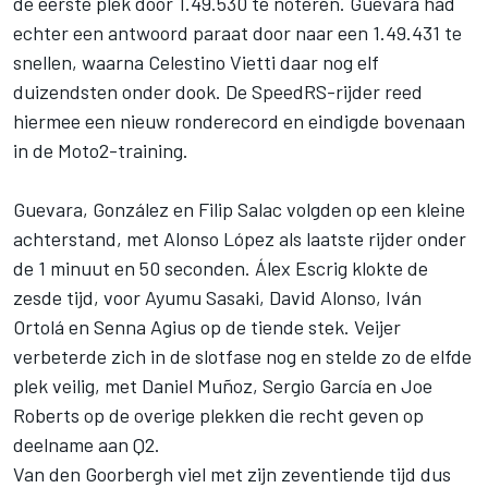
de eerste plek door 1.49.530 te noteren. Guevara had
echter een antwoord paraat door naar een 1.49.431 te
snellen, waarna Celestino Vietti daar nog elf
duizendsten onder dook. De SpeedRS-rijder reed
hiermee een nieuw ronderecord en eindigde bovenaan
in de Moto2-training.
Guevara, González en Filip Salac volgden op een kleine
achterstand, met
Alonso López
als laatste rijder onder
de 1 minuut en 50 seconden.
Álex Escrig
klokte de
zesde tijd, voor
Ayumu Sasaki
,
David Alonso
,
Iván
Ortolá
en
Senna Agius
op de tiende stek. Veijer
verbeterde zich in de slotfase nog en stelde zo de elfde
plek veilig, met
Daniel Muñoz
,
Sergio García
en
Joe
Roberts
op de overige plekken die recht geven op
deelname aan Q2.
Van den Goorbergh viel met zijn zeventiende tijd dus