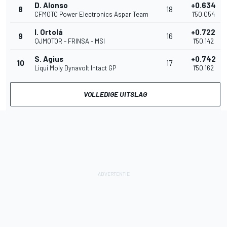
D. Alonso
+0.634
8
18
CFMOTO Power Electronics Aspar Team
1'50.054
I. Ortolá
+0.722
9
16
QJMOTOR - FRINSA - MSI
1'50.142
S. Agius
+0.742
10
17
Liqui Moly Dynavolt Intact GP
1'50.162
VOLLEDIGE UITSLAG