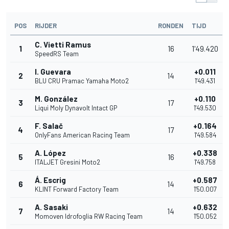
POS
RIJDER
RONDEN
TIJD
C. Vietti Ramus
1
16
1'49.420
SpeedRS Team
I. Guevara
+0.011
2
14
BLU CRU Pramac Yamaha Moto2
1'49.431
M. González
+0.110
3
17
Liqui Moly Dynavolt Intact GP
1'49.530
F. Salač
+0.164
4
17
OnlyFans American Racing Team
1'49.584
A. López
+0.338
5
16
ITALJET Gresini Moto2
1'49.758
Á. Escrig
+0.587
6
14
KLINT Forward Factory Team
1'50.007
A. Sasaki
+0.632
7
14
Momoven Idrofoglia RW Racing Team
1'50.052