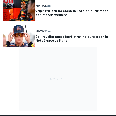
MOTO2
2 m
Veijer kritisch na crash in Catalonië: "Ik moet
aan mezelf werken"
MOTO2
2 m
Collin Veijer accepteert straf na dure crash in
Moto2-race Le Mans