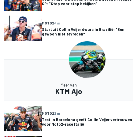
GP: "Stap voor stap bekijken"
MOTO2
4 m
Start zit Collin Veijer dwars in Brazilië: "Ben
gewoon niet tevreden"
Meer van
KTM Ajo
MOTO2
2 m
Test in Barcelona geeft Collin Veijer vertrouwen
voor Moto2-race Italië