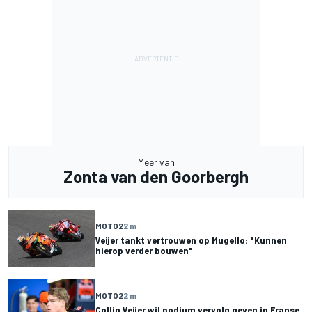
Meer van
Zonta van den Goorbergh
MOTO2
2 m
Veijer tankt vertrouwen op Mugello: "Kunnen
hierop verder bouwen"
MOTO2
2 m
Collin Veijer wil podium vervolg geven in Franse