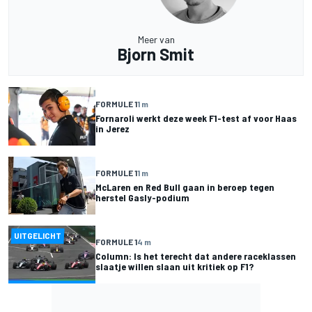
Meer van
Bjorn Smit
FORMULE 1
1 m
Fornaroli werkt deze week F1-test af voor Haas
in Jerez
FORMULE 1
1 m
McLaren en Red Bull gaan in beroep tegen
herstel Gasly-podium
UITGELICHT
FORMULE 1
4 m
Column: Is het terecht dat andere raceklassen
slaatje willen slaan uit kritiek op F1?