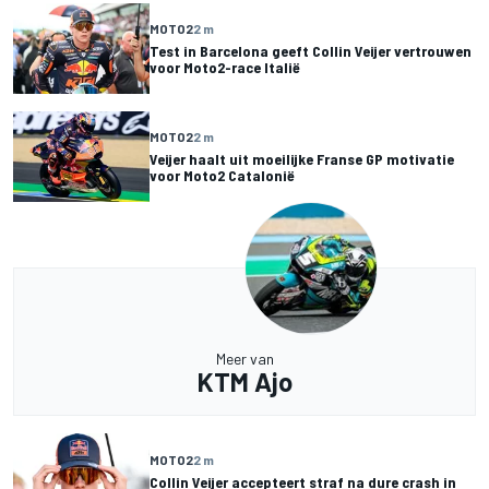
MOTO2
2 m
Test in Barcelona geeft Collin Veijer vertrouwen
voor Moto2-race Italië
MOTO2
2 m
Veijer haalt uit moeilijke Franse GP motivatie
voor Moto2 Catalonië
Meer van
KTM Ajo
MOTO2
2 m
Collin Veijer accepteert straf na dure crash in