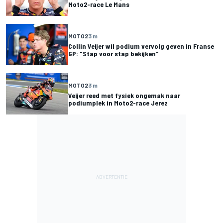
Moto2-race Le Mans
MOTO2
3 m
Collin Veijer wil podium vervolg geven in Franse
GP: "Stap voor stap bekijken"
MOTO2
3 m
Veijer reed met fysiek ongemak naar
podiumplek in Moto2-race Jerez