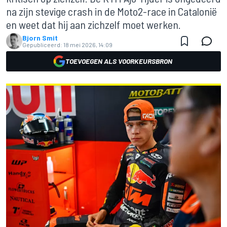
na zijn stevige crash in de Moto2-race in Catalonië
en weet dat hij aan zichzelf moet werken.
Bjorn Smit
Gepubliceerd:
18 mei 2026, 14:09
TOEVOEGEN ALS VOORKEURSBRON