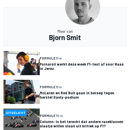
Meer van
Bjorn Smit
FORMULE 1
1 m
Fornaroli werkt deze week F1-test af voor Haas
in Jerez
FORMULE 1
1 m
McLaren en Red Bull gaan in beroep tegen
herstel Gasly-podium
UITGELICHT
FORMULE 1
4 m
Column: Is het terecht dat andere raceklassen
slaatje willen slaan uit kritiek op F1?