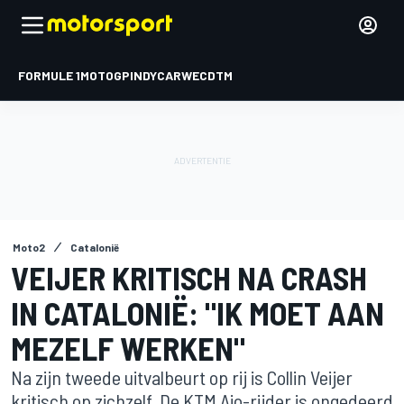
FORMULE 1
MOTOGP
INDYCAR
WEC
DTM
Moto2
Catalonië
VEIJER KRITISCH NA CRASH
IN CATALONIË: "IK MOET AAN
MEZELF WERKEN"
Na zijn tweede uitvalbeurt op rij is Collin Veijer
kritisch op zichzelf. De KTM Ajo-rijder is ongedeerd