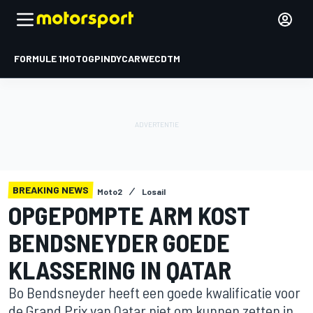
FORMULE 1
MOTOGP
INDYCAR
WEC
DTM
BREAKING NEWS
Moto2
Losail
OPGEPOMPTE ARM KOST
BENDSNEYDER GOEDE
KLASSERING IN QATAR
Bo Bendsneyder heeft een goede kwalificatie voor
de Grand Prix van Qatar niet om kunnen zetten in