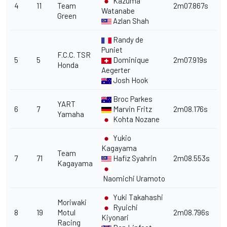
Kazuma
4
11
Team
2m07.867s
Watanabe
Green
Azlan Shah
Randy de
Puniet
F.C.C. TSR
5
5
Dominique
2m07.919s
Honda
Aegerter
Josh Hook
Broc Parkes
YART
6
7
Marvin Fritz
2m08.176s
Yamaha
Kohta Nozane
Yukio
Kagayama
Team
7
71
Hafiz Syahrin
2m08.553s
Kagayama
Naomichi Uramoto
Yuki Takahashi
Moriwaki
Ryuichi
8
19
Motul
2m08.796s
Kiyonari
Racing