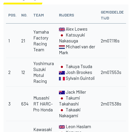
GEMIDDELDE
POS.
NO.
TEAM
RIJDERS
TIJD
Alex Lowes
Yamaha
Katsuyuki
Factory
1
21
Nakasuga
2m07.116s
Racing
Michael van der
Team
Mark
Yoshimura
Takuya Tsuda
Suzuki
2
12
Josh Brookes
2m07.553s
Motul
Sylvain Guintoli
Racing
Jack Miller
Musashi
Takumi
3
634
RT HARC-
Takahashi
2m07.538s
Pro Honda
Takaaki
Nakagami
Leon Haslam
Kawasaki