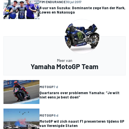
FIM ENDURANCE
30 jul 2017
8 uur van Suzuka: Dominante zege Van der Mark,
Lowes en Nakasuga
Meer van
Yamaha MotoGP Team
MOTOGP
7 d
Quartararo over problemen Yamaha: “Je wilt
niet eens je best doen”
MOTOGP
8 d
MotoGP wil zich naast F1 presenteren tijdens GP
van Verenigde Staten