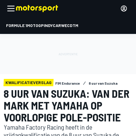
FORMULE 1
MOTOGP
INDYCAR
WEC
DTM
KWALIFICATIEVERSLAG
FIM Endurance
8 uur van Suzuka
8 UUR VAN SUZUKA: VAN DER
MARK MET YAMAHA OP
VOORLOPIGE POLE-POSITIE
Yamaha Factory Racing heeft in de
vrijdagkwalificatie van de 8 uur van Suzuka de