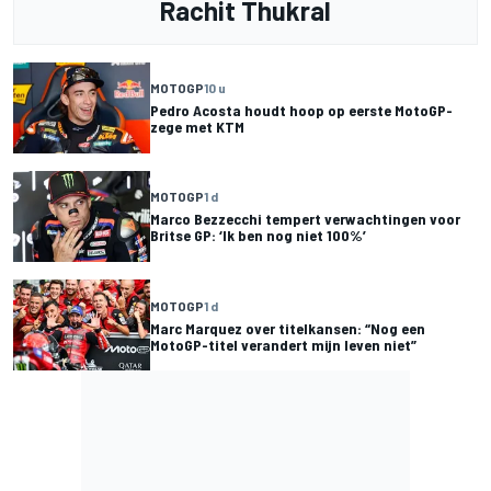
Rachit Thukral
MOTOGP
10 u
Pedro Acosta houdt hoop op eerste MotoGP-
zege met KTM
MOTOGP
1 d
Marco Bezzecchi tempert verwachtingen voor
Britse GP: ‘Ik ben nog niet 100%’
MOTOGP
1 d
Marc Marquez over titelkansen: “Nog een
MotoGP-titel verandert mijn leven niet”