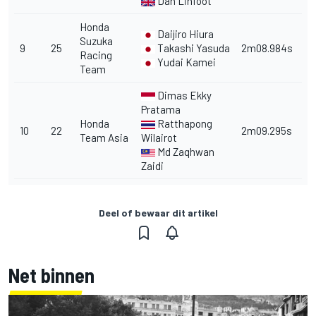
Dan Linfoot
Honda
Daijiro Hiura
Suzuka
9
25
Takashi Yasuda
2m08.984s
Racing
Yudai Kamei
Team
Dimas Ekky
Pratama
Honda
Ratthapong
10
22
2m09.295s
Team Asia
Wilairot
Md Zaqhwan
Zaidi
Deel of bewaar dit artikel
Net binnen