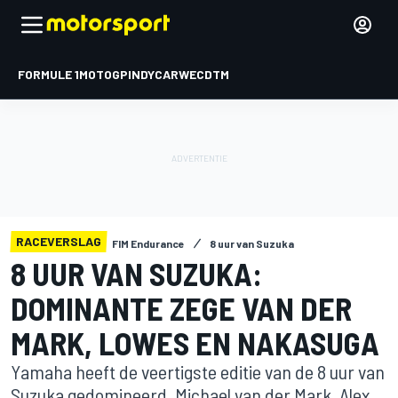
FORMULE 1
MOTOGP
INDYCAR
WEC
DTM
RACEVERSLAG
FIM Endurance
8 uur van Suzuka
8 UUR VAN SUZUKA:
DOMINANTE ZEGE VAN DER
MARK, LOWES EN NAKASUGA
Yamaha heeft de veertigste editie van de 8 uur van
Suzuka gedomineerd. Michael van der Mark, Alex