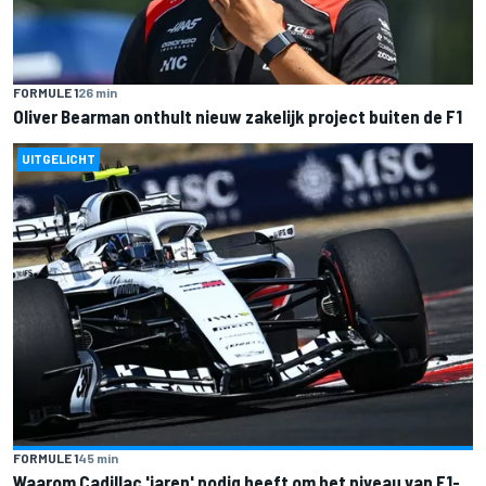
FORMULE 1
26 min
Oliver Bearman onthult nieuw zakelijk project buiten de F1
UITGELICHT
FORMULE 1
45 min
Waarom Cadillac 'jaren' nodig heeft om het niveau van F1-