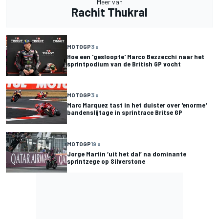
Meer van
Rachit Thukral
MOTOGP
3 u
Hoe een 'gesloopte' Marco Bezzecchi naar het
sprintpodium van de British GP vocht
MOTOGP
3 u
Marc Marquez tast in het duister over 'enorme'
bandenslijtage in sprintrace Britse GP
MOTOGP
19 u
Jorge Martin ‘uit het dal’ na dominante
sprintzege op Silverstone