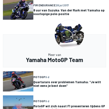
FIM ENDURANCE
28 jul 2017
8 uur van Suzuka: Van der Mark met Yamaha op
voorlopige pole-positie
Meer van
Yamaha MotoGP Team
MOTOGP
9 d
Quartararo over problemen Yamaha: “Je wilt
niet eens je best doen”
MOTOGP
9 d
MotoGP wil zich naast F1 presenteren tijdens GP