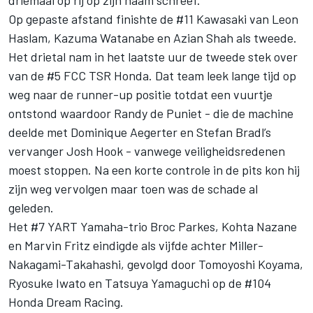
driemaal op rij op zijn naam schreef.
Op gepaste afstand finishte de #11 Kawasaki van Leon
Haslam, Kazuma Watanabe en Azian Shah als tweede.
Het drietal nam in het laatste uur de tweede stek over
van de #5 FCC TSR Honda. Dat team leek lange tijd op
weg naar de runner-up positie totdat een vuurtje
ontstond waardoor Randy de Puniet - die de machine
deelde met Dominique Aegerter en Stefan Bradl’s
vervanger Josh Hook - vanwege veiligheidsredenen
moest stoppen. Na een korte controle in de pits kon hij
zijn weg vervolgen maar toen was de schade al
geleden.
Het #7 YART Yamaha-trio Broc Parkes, Kohta Nazane
en Marvin Fritz eindigde als vijfde achter Miller-
Nakagami-Takahashi, gevolgd door Tomoyoshi Koyama,
Ryosuke Iwato en Tatsuya Yamaguchi op de #104
Honda Dream Racing.