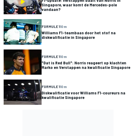
F1-update: Verstappen baalt van Norris in
Singapore, waar komt de Mercedes-pole
vandaan?
FORMULE 1
10 m
Williams F1-teambaas door het stof na
diskwalificatie in Singapore
FORMULE 1
10 m
"Dat is Red Bull": Norris reageert op klachten
Marko en Verstappen na kwalificatie Singapore
FORMULE 1
10 m
Diskwalificatie voor Williams F1-coureurs na
kwalificatie Singapore