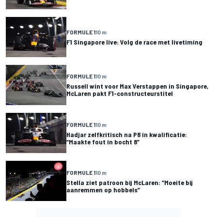
FORMULE 1
10 m
F1 Singapore live: Volg de race met livetiming
FORMULE 1
10 m
Russell wint voor Max Verstappen in Singapore,
McLaren pakt F1-constructeurstitel
FORMULE 1
10 m
Hadjar zelfkritisch na P8 in kwalificatie:
“Maakte fout in bocht 8”
FORMULE 1
10 m
Stella ziet patroon bij McLaren: “Moeite bij
aanremmen op hobbels”