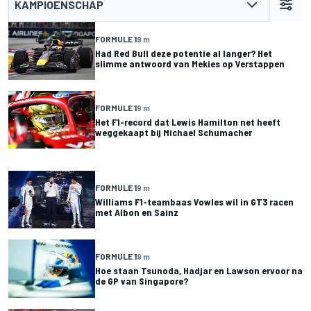
KAMPIOENSCHAP
FORMULE 1
9 m
Had Red Bull deze potentie al langer? Het
slimme antwoord van Mekies op Verstappen
FORMULE 1
9 m
Het F1-record dat Lewis Hamilton net heeft
weggekaapt bij Michael Schumacher
FORMULE 1
9 m
Williams F1-teambaas Vowles wil in GT3 racen
met Albon en Sainz
FORMULE 1
9 m
Hoe staan Tsunoda, Hadjar en Lawson ervoor na
de GP van Singapore?