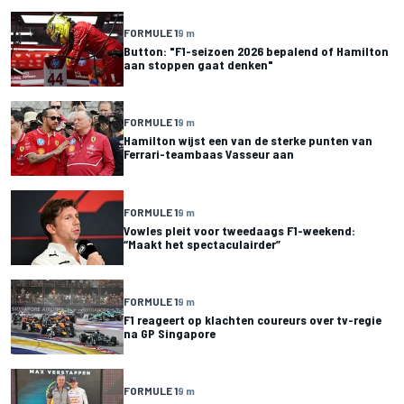
FORMULE 1
9 m
Button: "F1-seizoen 2026 bepalend of Hamilton
aan stoppen gaat denken"
FORMULE 1
9 m
Hamilton wijst een van de sterke punten van
Ferrari-teambaas Vasseur aan
FORMULE 1
9 m
Vowles pleit voor tweedaags F1-weekend:
“Maakt het spectaculairder”
FORMULE 1
9 m
F1 reageert op klachten coureurs over tv-regie
na GP Singapore
FORMULE 1
9 m