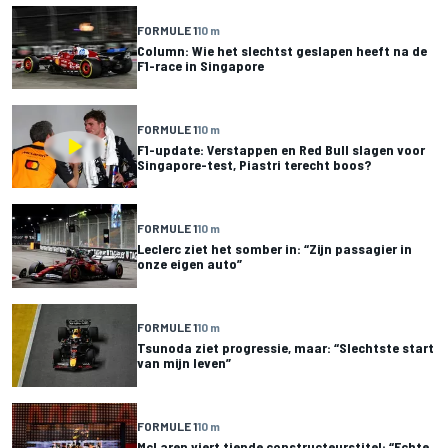
FORMULE 1
10 m
Column: Wie het slechtst geslapen heeft na de
F1-race in Singapore
FORMULE 1
10 m
F1-update: Verstappen en Red Bull slagen voor
Singapore-test, Piastri terecht boos?
FORMULE 1
10 m
Leclerc ziet het somber in: “Zijn passagier in
onze eigen auto”
FORMULE 1
10 m
Tsunoda ziet progressie, maar: “Slechtste start
van mijn leven”
FORMULE 1
10 m
McLaren viert tiende constructeurstitel: “Echte