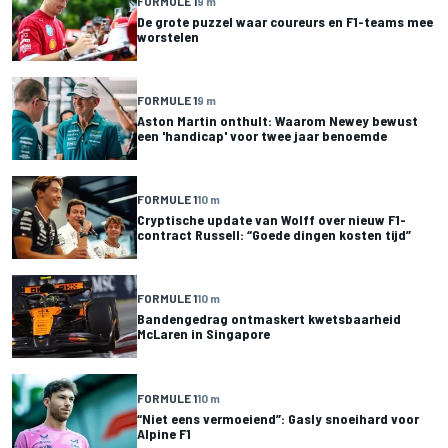
FORMULE 1
9 m
De grote puzzel waar coureurs en F1-teams mee
worstelen
FORMULE 1
9 m
Aston Martin onthult: Waarom Newey bewust
een 'handicap' voor twee jaar benoemde
FORMULE 1
10 m
Cryptische update van Wolff over nieuw F1-
contract Russell: “Goede dingen kosten tijd”
FORMULE 1
10 m
Bandengedrag ontmaskert kwetsbaarheid
McLaren in Singapore
FORMULE 1
10 m
“Niet eens vermoeiend”: Gasly snoeihard voor
Alpine F1