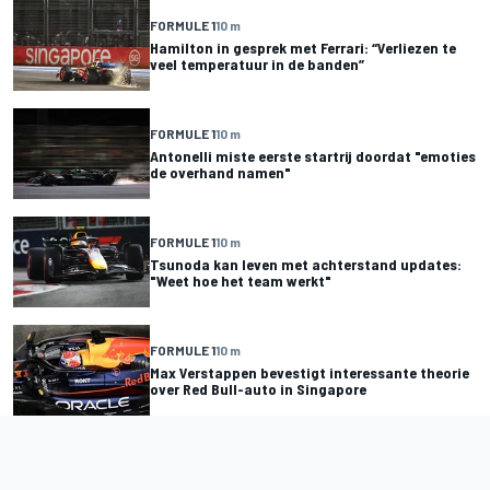
FORMULE 1
10 m
Hamilton in gesprek met Ferrari: “Verliezen te
veel temperatuur in de banden”
FORMULE 1
10 m
Antonelli miste eerste startrij doordat "emoties
de overhand namen"
FORMULE 1
10 m
Tsunoda kan leven met achterstand updates:
"Weet hoe het team werkt"
FORMULE 1
10 m
Max Verstappen bevestigt interessante theorie
over Red Bull-auto in Singapore