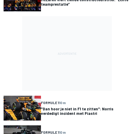
teamprestatie”
FORMULE 1
10 m
"Dan hoor je niet in F1 te zitten": Norris
verdedigt incident met Piastri
FORMULE 1
10 m