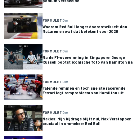
podium verspeelde
FORMULE 1
10 m
Waarom Red Bull langer doorontwikkelt dan
McLaren en wat dat betekent voor 2026
FORMULE 1
10 m
Na de F1-overwinning in Singapore: George
Russell bootst iconische foto van Hamilton na
FORMULE 1
10 m
Falende remmen en toch snelste raceronde:
Ferrari legt remprobleem van Hamilton uit
FORMULE 1
10 m
Mekies: Mijn bijdrage blijft nul, Max Verstappen
cruciaal in ommekeer Red Bull