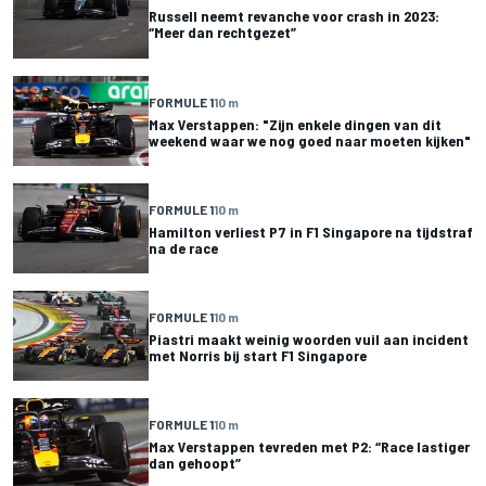
Russell neemt revanche voor crash in 2023:
“Meer dan rechtgezet”
FORMULE 1
10 m
Max Verstappen: "Zijn enkele dingen van dit
weekend waar we nog goed naar moeten kijken"
FORMULE 1
10 m
Hamilton verliest P7 in F1 Singapore na tijdstraf
na de race
FORMULE 1
10 m
Piastri maakt weinig woorden vuil aan incident
met Norris bij start F1 Singapore
FORMULE 1
10 m
Max Verstappen tevreden met P2: “Race lastiger
dan gehoopt”