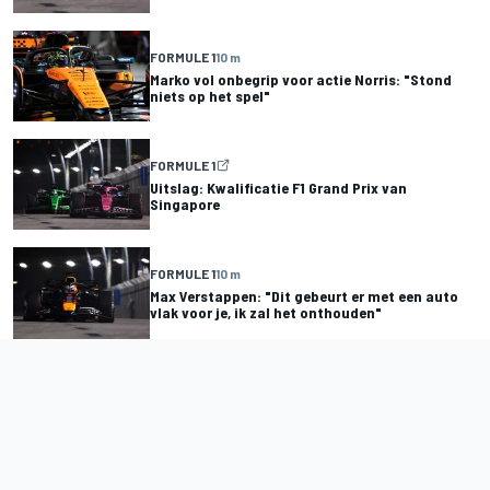
FORMULE 1
10 m
Marko vol onbegrip voor actie Norris: "Stond
niets op het spel"
FORMULE 1
Uitslag: Kwalificatie F1 Grand Prix van
Singapore
FORMULE 1
10 m
Max Verstappen: "Dit gebeurt er met een auto
vlak voor je, ik zal het onthouden"