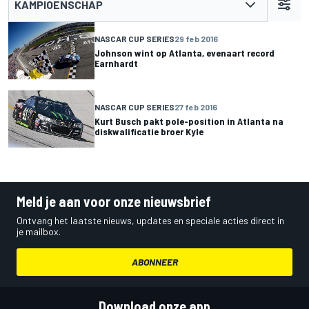
KAMPIOENSCHAP
NASCAR CUP SERIES
29 feb 2016
Johnson wint op Atlanta, evenaart record
Earnhardt
NASCAR CUP SERIES
27 feb 2016
Kurt Busch pakt pole-position in Atlanta na
diskwalificatie broer Kyle
Meld je aan voor onze nieuwsbrief
Ontvang het laatste nieuws, updates en speciale acties direct in
je mailbox.
ABONNEER
Download onze app