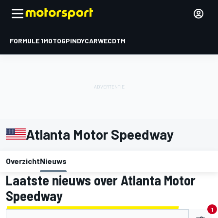
FORMULE 1
MOTOGP
INDYCAR
WEC
DTM
Atlanta Motor Speedway
Overzicht
Nieuws
Laatste nieuws over Atlanta Motor
Speedway
1