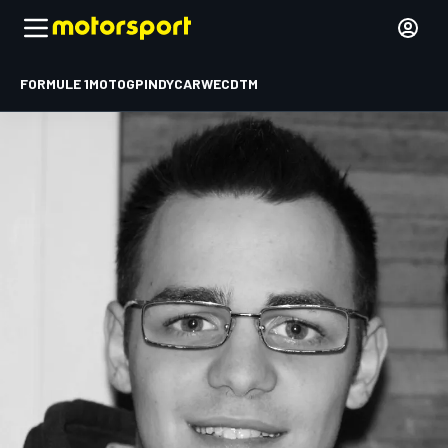
FORMULE 1
MOTOGP
INDYCAR
WEC
DTM