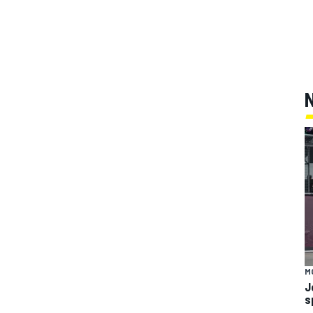
M
J
s