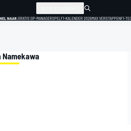
ALLE KLASSEN
NEL NAAR:
GRATIS GP-MANAGERSPEL
F1-KALENDER 2026
MAX VERSTAPPEN
F1-TE
an Namekawa