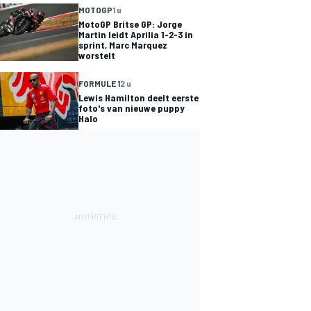
MOTOGP
1 u
MotoGP Britse GP: Jorge
Martin leidt Aprilia 1-2-3 in
sprint, Marc Marquez
worstelt
FORMULE 1
2 u
Lewis Hamilton deelt eerste
foto's van nieuwe puppy
Halo