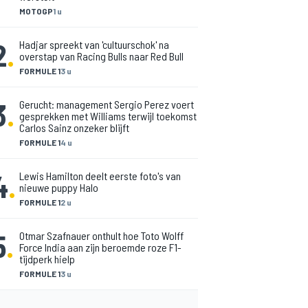
MOTOGP
1 u
2
.
Hadjar spreekt van 'cultuurschok' na
overstap van Racing Bulls naar Red Bull
FORMULE 1
3 u
3
.
Gerucht: management Sergio Perez voert
gesprekken met Williams terwijl toekomst
Carlos Sainz onzeker blijft
FORMULE 1
4 u
4
.
Lewis Hamilton deelt eerste foto's van
nieuwe puppy Halo
FORMULE 1
2 u
5
.
Otmar Szafnauer onthult hoe Toto Wolff
Force India aan zijn beroemde roze F1-
tijdperk hielp
FORMULE 1
3 u