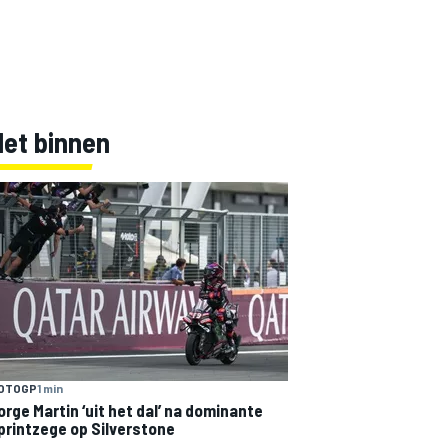
Net binnen
OTOGP
1 min
orge Martin ‘uit het dal’ na dominante
printzege op Silverstone