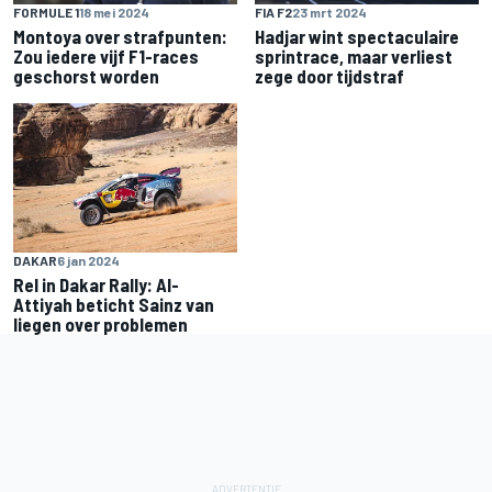
FORMULE 1
18 mei 2024
FIA F2
23 mrt 2024
Montoya over strafpunten:
Hadjar wint spectaculaire
Zou iedere vijf F1-races
sprintrace, maar verliest
geschorst worden
zege door tijdstraf
DAKAR
6 jan 2024
Rel in Dakar Rally: Al-
Attiyah beticht Sainz van
liegen over problemen