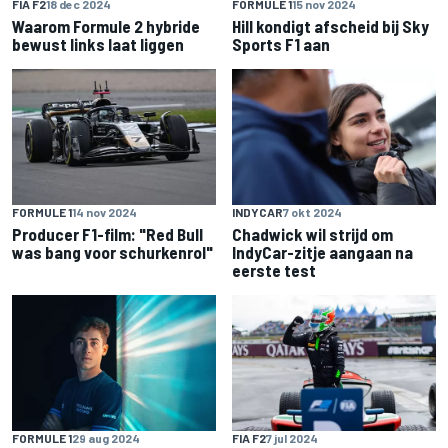
FIA F2
18 dec 2024
FORMULE 1
15 nov 2024
Waarom Formule 2 hybride
Hill kondigt afscheid bij Sky
bewust links laat liggen
Sports F1 aan
FORMULE 1
14 nov 2024
INDYCAR
7 okt 2024
Producer F1-film: "Red Bull
Chadwick wil strijd om
was bang voor schurkenrol"
IndyCar-zitje aangaan na
eerste test
FORMULE 1
29 aug 2024
FIA F2
7 jul 2024