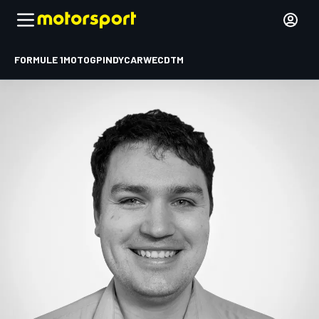
FORMULE 1
MOTOGP
INDYCAR
WEC
DTM