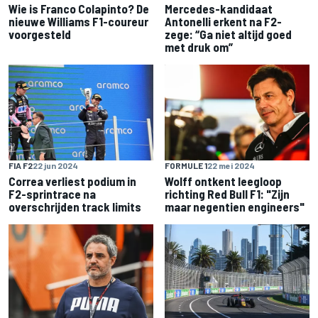
Wie is Franco Colapinto? De
Mercedes-kandidaat
nieuwe Williams F1-coureur
Antonelli erkent na F2-
voorgesteld
zege: “Ga niet altijd goed
met druk om”
FIA F2
22 jun 2024
FORMULE 1
22 mei 2024
Correa verliest podium in
Wolff ontkent leegloop
F2-sprintrace na
richting Red Bull F1: "Zijn
overschrijden track limits
maar negentien engineers"