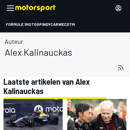
FORMULE 1
MOTOGP
INDYCAR
WEC
DTM
Auteur
Alex Kalinauckas
Laatste artikelen van Alex
Kalinauckas