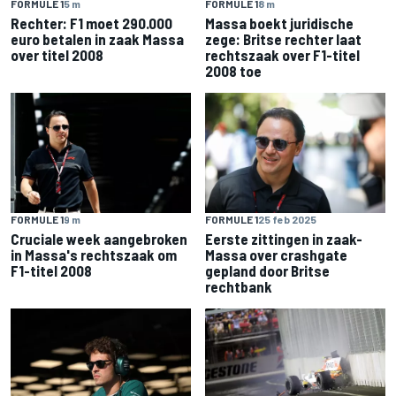
FORMULE 1
5 m
FORMULE 1
8 m
Rechter: F1 moet 290.000
Massa boekt juridische
euro betalen in zaak Massa
zege: Britse rechter laat
over titel 2008
rechtszaak over F1-titel
2008 toe
FORMULE 1
9 m
FORMULE 1
25 feb 2025
Cruciale week aangebroken
Eerste zittingen in zaak-
in Massa's rechtszaak om
Massa over crashgate
F1-titel 2008
gepland door Britse
rechtbank