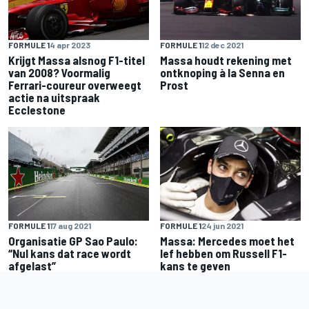
FORMULE 1
4 apr 2023
FORMULE 1
12 dec 2021
Krijgt Massa alsnog F1-titel
Massa houdt rekening met
van 2008? Voormalig
ontknoping à la Senna en
Ferrari-coureur overweegt
Prost
actie na uitspraak
Ecclestone
FORMULE 1
17 aug 2021
FORMULE 1
24 jun 2021
Organisatie GP Sao Paulo:
Massa: Mercedes moet het
“Nul kans dat race wordt
lef hebben om Russell F1-
afgelast”
kans te geven