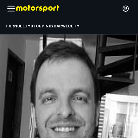
FORMULE 1
MOTOGP
INDYCAR
WEC
DTM