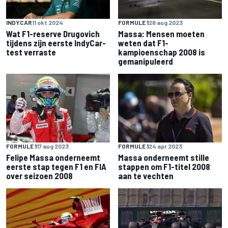
INDYCAR
11 okt 2024
FORMULE 1
26 aug 2023
Wat F1-reserve Drugovich
Massa: Mensen moeten
tijdens zijn eerste IndyCar-
weten dat F1-
test verraste
kampioenschap 2008 is
gemanipuleerd
FORMULE 1
17 aug 2023
FORMULE 1
24 apr 2023
Felipe Massa onderneemt
Massa onderneemt stille
eerste stap tegen F1 en FIA
stappen om F1-titel 2008
over seizoen 2008
aan te vechten