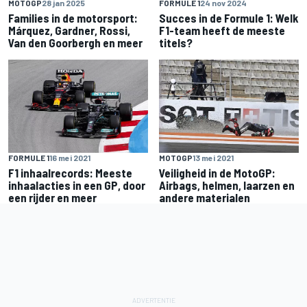
MOTOGP
28 jan 2025
FORMULE 1
24 nov 2024
Families in de motorsport:
Succes in de Formule 1: Welk
Márquez, Gardner, Rossi,
F1-team heeft de meeste
Van den Goorbergh en meer
titels?
FORMULE 1
16 mei 2021
MOTOGP
13 mei 2021
F1 inhaalrecords: Meeste
Veiligheid in de MotoGP:
inhaalacties in een GP, door
Airbags, helmen, laarzen en
een rijder en meer
andere materialen