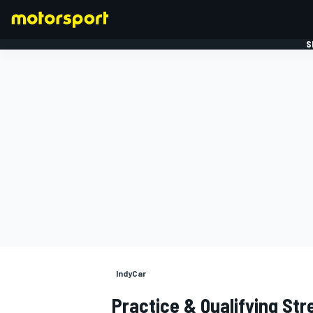
S
FORMULE 1
IndyCar
Practice & Qualifying Str