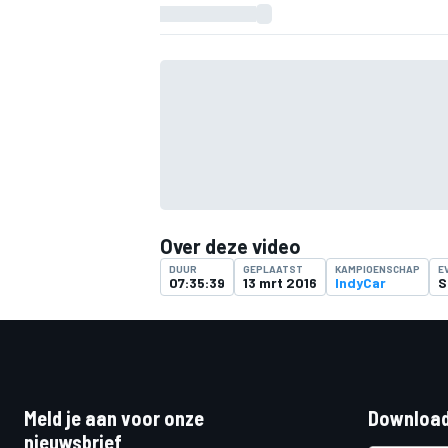
Over deze video
DUUR
GEPLAATST
KAMPIOENSCHAP
E
07:35:39
13 mrt 2016
IndyCar
S
Meld je aan voor onze
Download
nieuwsbrief