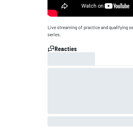
INDYCAR
Live streaming of practice and qualifying s
series.
Reacties
WEC
DTM