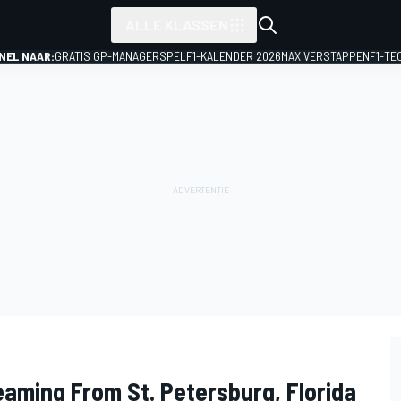
ALLE KLASSEN
NEL NAAR:
GRATIS GP-MANAGERSPEL
F1-KALENDER 2026
MAX VERSTAPPEN
F1-TE
eaming From St. Petersburg, Florida