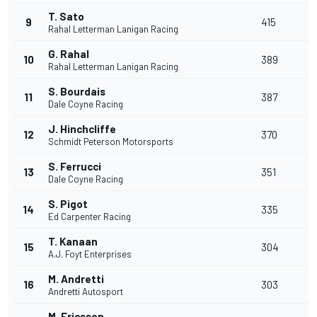
T. Sato
9
415
11
Rahal Letterman Lanigan Racing
G. Rahal
10
389
1
Rahal Letterman Lanigan Racing
S. Bourdais
11
387
6
Dale Coyne Racing
J. Hinchcliffe
12
370
2
Schmidt Peterson Motorsports
S. Ferrucci
13
351
2
Dale Coyne Racing
S. Pigot
14
335
1
Ed Carpenter Racing
T. Kanaan
15
304
1
A.J. Foyt Enterprises
M. Andretti
16
303
1
Andretti Autosport
M. Ericsson