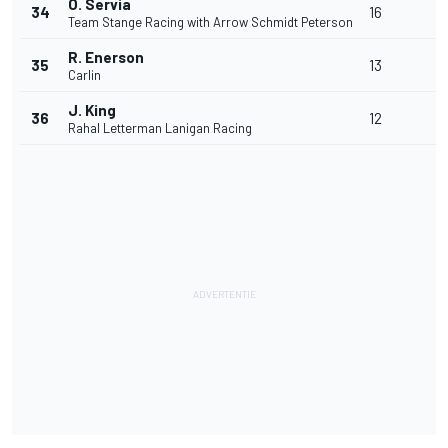
O. Servia
34
16
-
Team Stange Racing with Arrow Schmidt Peterson
R. Enerson
35
13
-
Carlin
J. King
36
12
-
Rahal Letterman Lanigan Racing