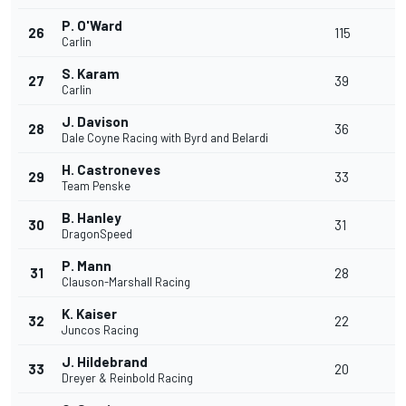
P. O'Ward
26
115
-
Carlin
S. Karam
27
39
-
Carlin
J. Davison
28
36
-
Dale Coyne Racing with Byrd and Belardi
H. Castroneves
29
33
-
Team Penske
B. Hanley
30
31
1
DragonSpeed
P. Mann
31
28
-
Clauson-Marshall Racing
K. Kaiser
32
22
-
Juncos Racing
J. Hildebrand
33
20
-
Dreyer & Reinbold Racing