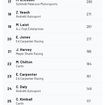
17
290
1
Schmidt Peterson Motorsports
Z. Veach
18
271
1
Andretti Autosport
M. Leist
19
261
8
A.J. Foyt Enterprises
E. Jones
20
217
9
Ed Carpenter Racing
J. Harvey
21
186
2
Meyer Shank Racing
M. Chilton
22
184
1
Carlin
E. Carpenter
23
161
-
Ed Carpenter Racing
C. Daly
24
149
-
Andretti Autosport
C. Kimball
25
117
1
Carlin