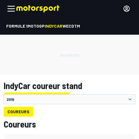
FORMULE 1
MOTOGP
INDYCAR
WEC
DTM
IndyCar coureur stand
COUREURS
Coureurs