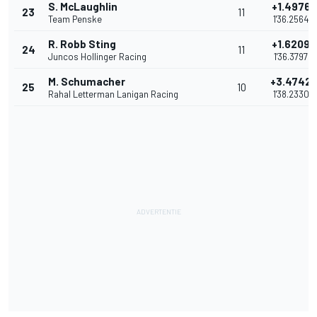
S. McLaughlin
+1.4976
23
11
Team Penske
1'36.2564
R. Robb Sting
+1.6209
24
11
Juncos Hollinger Racing
1'36.3797
M. Schumacher
+3.4742
25
10
Rahal Letterman Lanigan Racing
1'38.2330