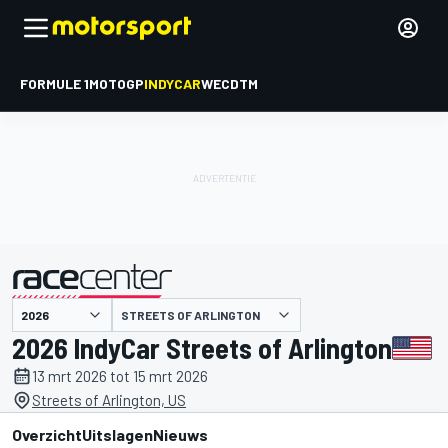
FORMULE 1
MOTOGP
INDYCAR
WEC
DTM
STREETS OF ARLINGTON
gepresenteerd door
2026 IndyCar Streets of Arlington
13 mrt 2026 tot 15 mrt 2026
Streets of Arlington, US
Overzicht
Uitslagen
Nieuws