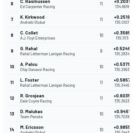
C. Rasmussen
+0.2031
6
11
Ed Carpenter Racing
1'34.9619
K. Kirkwood
+0.2519
7
11
Andretti Global
1'35.0107
C. Collet
+0.3585
8
10
A.J. Foyt Enterprises
1'35.1173
G. Rahal
+0.5246
9
9
Rahal Letterman Lanigan Racing
1'35.2834
A. Palou
+0.5375
10
10
Chip Ganassi Racing
1'35.2963
L. Foster
+0.5857
11
11
Rahal Letterman Lanigan Racing
1'35.3445
R. Grosjean
+0.6035
12
11
Dale Coyne Racing
1'35.3623
D. Malukas
+0.9451
13
10
Team Penske
1'35.7039
M. Ericsson
+0.9855
14
10
Andretti Global
1'35.7443