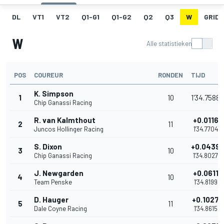
DL
VT1
VT2
Q1-G1
Q1-G2
Q2
Q3
W
GRID
W
Alle statistieken
POS
COUREUR
RONDEN
TIJD
K. Simpson
1
10
1'34.7588
Chip Ganassi Racing
R. van Kalmthout
+0.0116
2
11
Juncos Hollinger Racing
1'34.7704
S. Dixon
+0.0439
3
10
Chip Ganassi Racing
1'34.8027
J. Newgarden
+0.0611
4
10
Team Penske
1'34.8199
D. Hauger
+0.1027
5
11
Dale Coyne Racing
1'34.8615