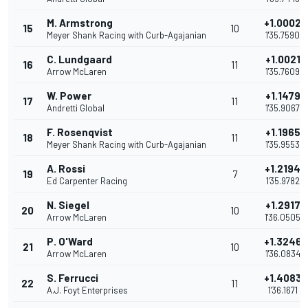
M. Armstrong
+1.0002
15
10
Meyer Shank Racing with Curb-Agajanian
1'35.7590
C. Lundgaard
+1.0021
16
11
Arrow McLaren
1'35.7609
W. Power
+1.1479
17
11
Andretti Global
1'35.9067
F. Rosenqvist
+1.1965
18
11
Meyer Shank Racing with Curb-Agajanian
1'35.9553
A. Rossi
+1.2194
19
7
Ed Carpenter Racing
1'35.9782
N. Siegel
+1.2917
20
10
Arrow McLaren
1'36.0505
P. O'Ward
+1.3246
21
10
Arrow McLaren
1'36.0834
S. Ferrucci
+1.4083
22
11
A.J. Foyt Enterprises
1'36.1671