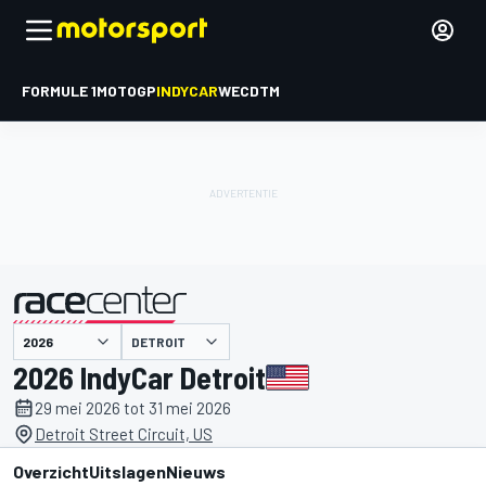
FORMULE 1
MOTOGP
INDYCAR
WEC
DTM
DETROIT
gepresenteerd door
2026 IndyCar Detroit
29 mei 2026 tot 31 mei 2026
Detroit Street Circuit, US
Overzicht
Uitslagen
Nieuws