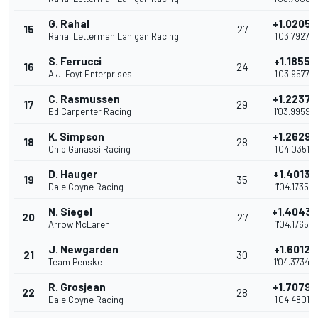
G. Rahal
+1.0205
15
27
Rahal Letterman Lanigan Racing
1'03.7927
S. Ferrucci
+1.1855
16
24
A.J. Foyt Enterprises
1'03.9577
C. Rasmussen
+1.2237
17
29
Ed Carpenter Racing
1'03.9959
K. Simpson
+1.2629
18
28
Chip Ganassi Racing
1'04.0351
D. Hauger
+1.4013
19
35
Dale Coyne Racing
1'04.1735
N. Siegel
+1.4043
20
27
Arrow McLaren
1'04.1765
J. Newgarden
+1.6012
21
30
Team Penske
1'04.3734
R. Grosjean
+1.7079
22
28
Dale Coyne Racing
1'04.4801