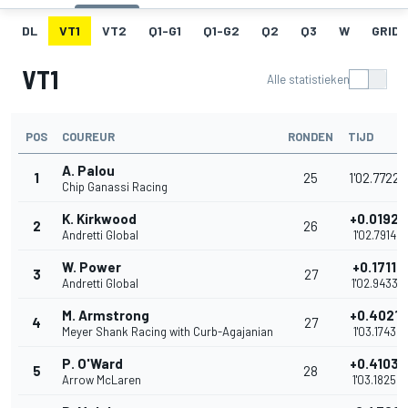
DL
VT1
VT2
Q1-G1
Q1-G2
Q2
Q3
W
GRID
VT1
Alle statistieken
POS
COUREUR
RONDEN
TIJD
A. Palou
1
25
1'02.7722
Chip Ganassi Racing
K. Kirkwood
+0.0192
2
26
Andretti Global
1'02.7914
W. Power
+0.1711
3
27
Andretti Global
1'02.9433
M. Armstrong
+0.4021
4
27
Meyer Shank Racing with Curb-Agajanian
1'03.1743
P. O'Ward
+0.4103
5
28
Arrow McLaren
1'03.1825