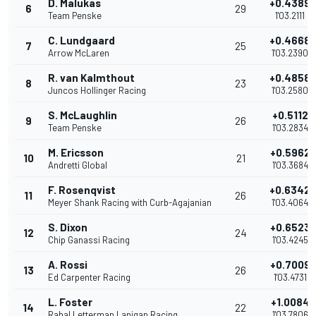
D. Malukas
+0.4389
6
29
Team Penske
1'03.2111
C. Lundgaard
+0.4668
7
25
Arrow McLaren
1'03.2390
R. van Kalmthout
+0.4858
8
23
Juncos Hollinger Racing
1'03.2580
S. McLaughlin
+0.5112
9
26
Team Penske
1'03.2834
M. Ericsson
+0.5962
10
21
Andretti Global
1'03.3684
F. Rosenqvist
+0.6342
11
26
Meyer Shank Racing with Curb-Agajanian
1'03.4064
S. Dixon
+0.6523
12
24
Chip Ganassi Racing
1'03.4245
A. Rossi
+0.7009
13
26
Ed Carpenter Racing
1'03.4731
L. Foster
+1.0084
14
22
Rahal Letterman Lanigan Racing
1'03.7806