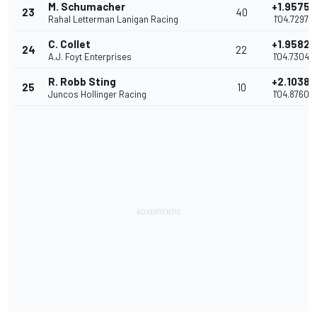
M. Schumacher
+1.9575
23
40
Rahal Letterman Lanigan Racing
1'04.7297
C. Collet
+1.9582
24
22
A.J. Foyt Enterprises
1'04.7304
R. Robb Sting
+2.1038
25
10
Juncos Hollinger Racing
1'04.8760