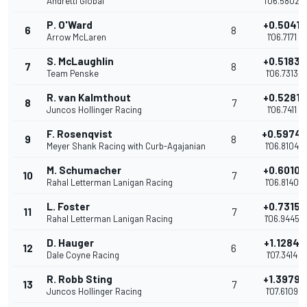
Andretti Global
1'06.5802
P. O'Ward
+0.5041
6
8
Arrow McLaren
1'06.7171
S. McLaughlin
+0.5183
7
8
Team Penske
1'06.7313
R. van Kalmthout
+0.5281
8
7
Juncos Hollinger Racing
1'06.7411
F. Rosenqvist
+0.5974
9
8
Meyer Shank Racing with Curb-Agajanian
1'06.8104
M. Schumacher
+0.6010
10
7
Rahal Letterman Lanigan Racing
1'06.8140
L. Foster
+0.7315
11
7
Rahal Letterman Lanigan Racing
1'06.9445
D. Hauger
+1.1284
12
6
Dale Coyne Racing
1'07.3414
R. Robb Sting
+1.3979
13
7
Juncos Hollinger Racing
1'07.6109