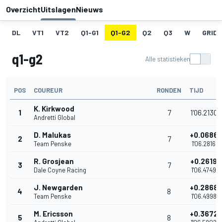
Overzicht
Uitslagen
Nieuws
DL
VT1
VT2
Q1-G1
Q1-G2
Q2
Q3
W
GRID
q1-g2
Alle statistieken
POS
COUREUR
RONDEN
TIJD
K. Kirkwood
1
7
1'06.2130
Andretti Global
D. Malukas
+0.0686
2
7
Team Penske
1'06.2816
R. Grosjean
+0.2619
3
7
Dale Coyne Racing
1'06.4749
J. Newgarden
+0.2868
4
8
Team Penske
1'06.4998
M. Ericsson
+0.3672
5
8