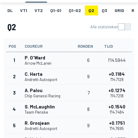
DL
VT1
VT2
Q1-G1
Q1-G2
Q2
Q3
GRID
RA
Q2
Alle statistieken
POS
COUREUR
RONDEN
TIJD
P. O'Ward
1
6
1'14.5944
Arrow McLaren
C. Herta
+0.1184
2
9
Andretti Autosport
1'14.7128
A. Palou
+0.1274
3
7
Chip Ganassi Racing
1'14.7218
S. McLaughlin
+0.1540
4
8
Team Penske
1'14.7484
R. Grosjean
+0.1751
5
9
Andretti Autosport
1'14.7695