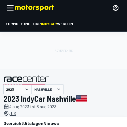
FORMULE 1
MOTOGP
INDYCAR
WEC
DTM
NASHVILLE
gepresenteerd door
2023 IndyCar Nashville
4 aug 2023 tot 6 aug 2023
, US
Overzicht
Uitslagen
Nieuws