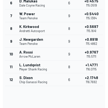
D. Malukas
+0.4575
6
6
Dale Coyne Racing
1'15.0519
W. Power
+0.5440
7
9
Team Penske
1'15.1384
K. Kirkwood
+0.5697
8
8
Andretti Autosport
1'15.1641
J. Newgarden
+0.8918
9
9
Team Penske
1'15.4862
A. Rossi
+0.9767
10
9
Arrow McLaren
1'15.5711
L. Lundqvist
+1.4771
11
8
Meyer Shank Racing
1'16.0715
S. Dixon
+2.1748
12
6
Chip Ganassi Racing
1'16.7692