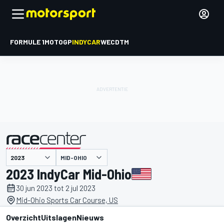
FORMULE 1
MOTOGP
INDYCAR
WEC
DTM
MID-OHIO
gepresenteerd door
2023 IndyCar Mid-Ohio
30 jun 2023 tot 2 jul 2023
Mid-Ohio Sports Car Course, US
Overzicht
Uitslagen
Nieuws