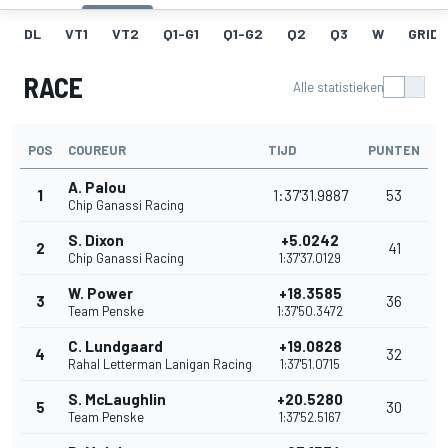
DL
VT1
VT2
Q1-G1
Q1-G2
Q2
Q3
W
GRID
RACE
Alle statistieken
POS
COUREUR
TIJD
PUNTEN
A. Palou
1
1:37'31.9887
53
Chip Ganassi Racing
S. Dixon
+5.0242
2
41
Chip Ganassi Racing
1:37'37.0129
W. Power
+18.3585
3
36
Team Penske
1:37'50.3472
C. Lundgaard
+19.0828
4
32
Rahal Letterman Lanigan Racing
1:37'51.0715
S. McLaughlin
+20.5280
5
30
Team Penske
1:37'52.5167