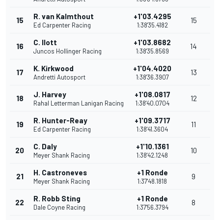
R. van Kalmthout
+1'03.4295
15
15
Ed Carpenter Racing
1:38'35.4182
C. Ilott
+1'03.8682
16
14
Juncos Hollinger Racing
1:38'35.8569
K. Kirkwood
+1'04.4020
17
13
Andretti Autosport
1:38'36.3907
J. Harvey
+1'08.0817
18
12
Rahal Letterman Lanigan Racing
1:38'40.0704
R. Hunter-Reay
+1'09.3717
19
11
Ed Carpenter Racing
1:38'41.3604
C. Daly
+1'10.1361
20
10
Meyer Shank Racing
1:38'42.1248
H. Castroneves
+1 Ronde
21
9
Meyer Shank Racing
1:37'48.1818
R. Robb Sting
+1 Ronde
22
8
Dale Coyne Racing
1:37'56.3794