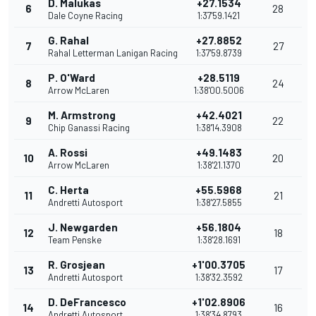
D. Malukas
+27.1534
6
28
Dale Coyne Racing
1:37'59.1421
G. Rahal
+27.8852
7
27
Rahal Letterman Lanigan Racing
1:37'59.8739
P. O'Ward
+28.5119
8
24
Arrow McLaren
1:38'00.5006
M. Armstrong
+42.4021
9
22
Chip Ganassi Racing
1:38'14.3908
A. Rossi
+49.1483
10
20
Arrow McLaren
1:38'21.1370
C. Herta
+55.5968
11
21
Andretti Autosport
1:38'27.5855
J. Newgarden
+56.1804
12
18
Team Penske
1:38'28.1691
R. Grosjean
+1'00.3705
13
17
Andretti Autosport
1:38'32.3592
D. DeFrancesco
+1'02.8906
14
16
Andretti Autosport
1:38'34.8793