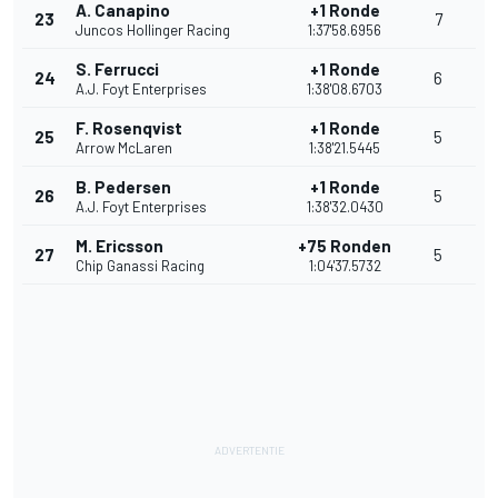
A. Canapino
+1 Ronde
23
7
Juncos Hollinger Racing
1:37'58.6956
S. Ferrucci
+1 Ronde
24
6
A.J. Foyt Enterprises
1:38'08.6703
F. Rosenqvist
+1 Ronde
25
5
Arrow McLaren
1:38'21.5445
B. Pedersen
+1 Ronde
26
5
A.J. Foyt Enterprises
1:38'32.0430
M. Ericsson
+75 Ronden
27
5
Chip Ganassi Racing
1:04'37.5732