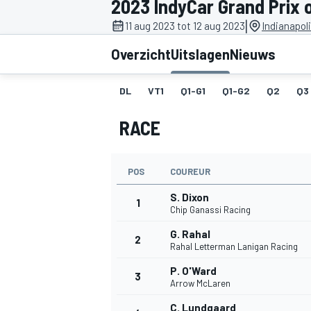
2023 IndyCar Grand Prix o
|
11 aug 2023 tot 12 aug 2023
Indianapol
Overzicht
Uitslagen
Nieuws
DL
VT1
Q1-G1
Q1-G2
Q2
Q3
RACE
MOTOGP
POS
COUREUR
S. Dixon
1
Chip Ganassi Racing
G. Rahal
2
Rahal Letterman Lanigan Racing
P. O'Ward
3
Arrow McLaren
C. Lundgaard