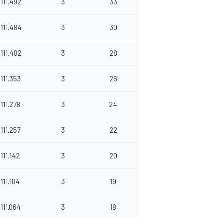
111.492
3
33
111.484
3
30
111.402
3
28
111.353
3
26
111.278
3
24
111.257
3
22
111.142
3
20
111.104
3
19
111.064
3
18