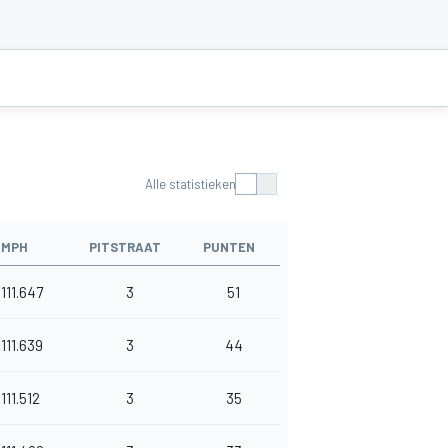
Alle statistieken
MPH
PITSTRAAT
PUNTEN
111.647
3
51
111.639
3
44
111.512
3
35