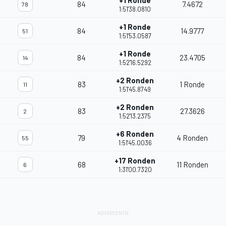
+1 Ronde
84
7.4672
78
1:51'38.0810
+1 Ronde
84
14.9777
51
1:51'53.0587
+1 Ronde
84
23.4705
14
1:52'16.5292
+2 Ronden
83
1 Ronde
11
1:51'45.8749
+2 Ronden
83
27.3626
2
1:52'13.2375
+6 Ronden
79
4 Ronden
55
1:51'45.0036
+17 Ronden
68
11 Ronden
6
1:31'00.7320