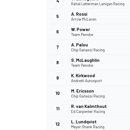
4
Rahal Letterman Lanigan Racing
A. Rossi
5
Arrow McLaren
INDYCAR
W. Power
6
Team Penske
A. Palou
7
Chip Ganassi Racing
S. McLaughlin
8
Team Penske
K. Kirkwood
9
Andretti Autosport
M. Ericsson
10
Chip Ganassi Racing
R. van Kalmthout
11
WEC
DTM
Ed Carpenter Racing
L. Lundqvist
12
Meyer Shank Racing