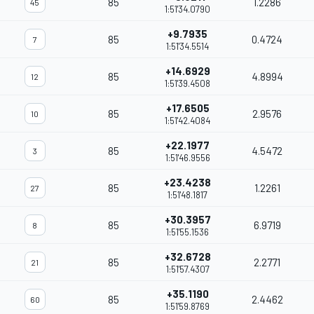
85
1.2286
45
1:51'34.0790
+9.7935
85
0.4724
7
1:51'34.5514
+14.6929
85
4.8994
12
1:51'39.4508
+17.6505
85
2.9576
10
1:51'42.4084
+22.1977
85
4.5472
3
1:51'46.9556
+23.4238
85
1.2261
27
1:51'48.1817
+30.3957
85
6.9719
8
1:51'55.1536
+32.6728
85
2.2771
21
1:51'57.4307
+35.1190
85
2.4462
60
1:51'59.8769