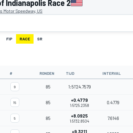
f Indianapolis Race 2
is Motor Speedway, US
FIP
RACE
SR
#
RONDEN
TIJD
INTERVAL
85
1:51'24.7579
9
+0.4779
85
0.4779
15
1:51'25.2358
+8.0925
85
7.6146
5
1:51'32.8504
+9.3211