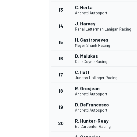
C. Herta
13
Andretti Autosport
J. Harvey
14
Rahal Letterman Lanigan Racing
H. Castroneves
15
Meyer Shank Racing
D. Malukas
16
Dale Coyne Racing
C. Ilott
17
Juncos Hollinger Racing
R. Grosjean
18
Andretti Autosport
D. DeFrancesco
19
Andretti Autosport
R. Hunter-Reay
20
Ed Carpenter Racing