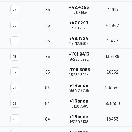
+42.4355
85
7.3165
26
1:52'07.1934
+47.0297
85
4.5942
30
1:52'11.7876
+48.1724
85
1.1427
06
1:52'12.9303
+1'01.9413
85
13.7689
18
1:52'26.6992
+1'09.5965
85
7.6552
77
1:52'34.3544
+1 Ronde
84
1 Ronde
28
1:50'52.9235
+1 Ronde
84
35.8450
29
1:51'28.7685
+1 Ronde
84
1.8453
20
1:51'30.6138