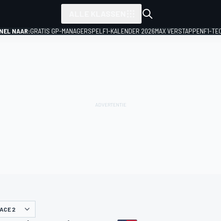
ALLE KLASSEN
NEL NAAR:
GRATIS GP-MANAGERSPEL
F1-KALENDER 2026
MAX VERSTAPPEN
F1-TE
ACE 2