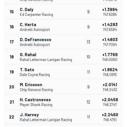
C. Daly
+1.3994
15
9
Ed Carpenter Racing
1'47.6285
C. Herta
+1.4293
16
9
Andretti Autosport
1'47.6584
D. DeFrancesco
+1.4803
17
13
Andretti Autosport
1'47.7094
G. Rahal
+1.7769
18
10
Rahal Letterman Lanigan Racing
1'48.0060
T. Sato
+1.8624
19
11
Dale Coyne Racing
1'48.0915
M. Ericsson
+2.0141
20
9
Chip Ganassi Racing
1'48.2432
H. Castroneves
+2.0456
21
12
Meyer Shank Racing
1'48.2747
J. Harvey
+2.2460
22
11
Rahal Letterman Lanigan Racing
1'48.4751