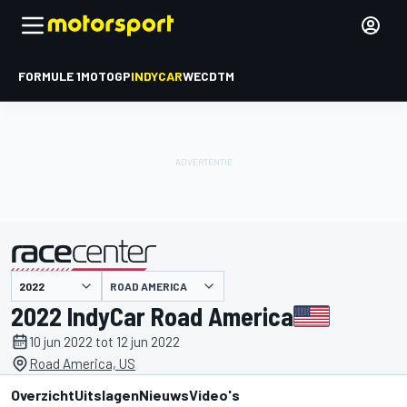
FORMULE 1
MOTOGP
INDYCAR
WEC
DTM
ROAD AMERICA
gepresenteerd door
2022 IndyCar Road America
10 jun 2022 tot 12 jun 2022
Road America, US
Overzicht
Uitslagen
Nieuws
Video's