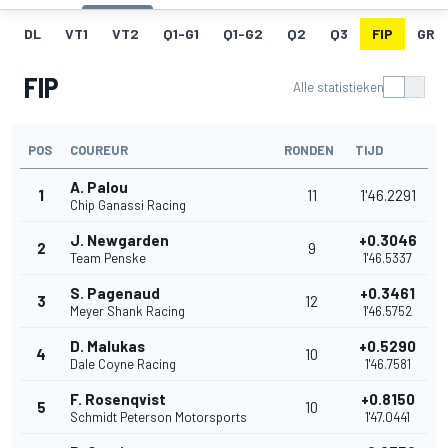
DL
VT1
VT2
Q1-G1
Q1-G2
Q2
Q3
FIP
GRID
FIP
Alle statistieken
POS
COUREUR
RONDEN
TIJD
A. Palou
1
11
1'46.2291
Chip Ganassi Racing
J. Newgarden
+0.3046
2
9
Team Penske
1'46.5337
S. Pagenaud
+0.3461
3
12
Meyer Shank Racing
1'46.5752
D. Malukas
+0.5290
4
10
Dale Coyne Racing
1'46.7581
F. Rosenqvist
+0.8150
5
10
Schmidt Peterson Motorsports
1'47.0441