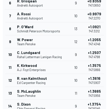
R. Grosjean
+0.8359
6
9
Andretti Autosport
1'47.0650
A. Rossi
+0.9979
7
10
Andretti Autosport
1'47.2270
P. O'Ward
+1.0921
8
13
Schmidt Peterson Motorsports
1'47.3212
W. Power
+1.2055
9
12
Team Penske
1'47.4346
C. Lundgaard
+1.2507
10
9
Rahal Letterman Lanigan Racing
1'47.4798
K. Kirkwood
+1.3575
11
10
A.J. Foyt Enterprises
1'47.5866
R. van Kalmthout
+1.3616
12
10
Ed Carpenter Racing
1'47.5907
S. McLaughlin
+1.3665
13
11
Team Penske
1'47.5956
S. Dixon
+1.3754
14
9
Chip Ganassi Racing
1'47.6045