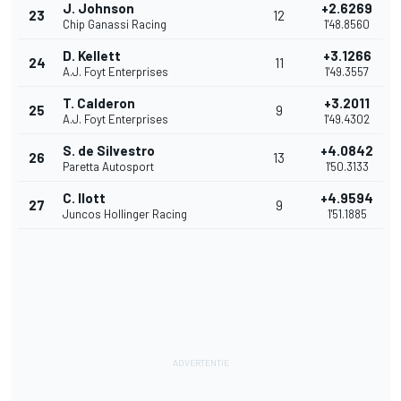
J. Johnson
+2.6269
23
12
Chip Ganassi Racing
1'48.8560
D. Kellett
+3.1266
24
11
A.J. Foyt Enterprises
1'49.3557
T. Calderon
+3.2011
25
9
A.J. Foyt Enterprises
1'49.4302
S. de Silvestro
+4.0842
26
13
Paretta Autosport
1'50.3133
C. Ilott
+4.9594
27
9
Juncos Hollinger Racing
1'51.1885