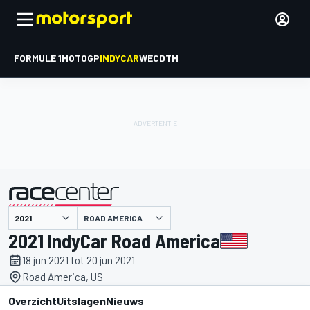
FORMULE 1
MOTOGP
INDYCAR
WEC
DTM
ROAD AMERICA
gepresenteerd door
2021 IndyCar Road America
18 jun 2021 tot 20 jun 2021
Road America, US
Overzicht
Uitslagen
Nieuws