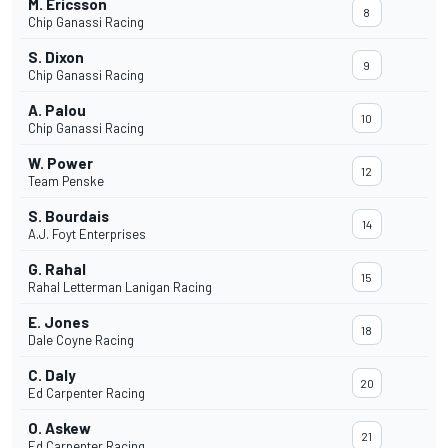
M. Ericsson
8
Chip Ganassi Racing
S. Dixon
9
Chip Ganassi Racing
A. Palou
10
Chip Ganassi Racing
W. Power
12
Team Penske
S. Bourdais
14
A.J. Foyt Enterprises
G. Rahal
15
Rahal Letterman Lanigan Racing
E. Jones
18
Dale Coyne Racing
C. Daly
20
Ed Carpenter Racing
O. Askew
21
Ed Carpenter Racing