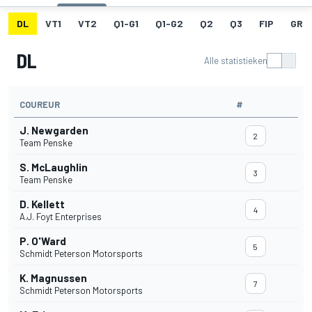
DL
VT1
VT2
Q1-G1
Q1-G2
Q2
Q3
FIP
GRID
DL
Alle statistieken
COUREUR
#
J. Newgarden
2
Team Penske
S. McLaughlin
3
Team Penske
D. Kellett
4
A.J. Foyt Enterprises
P. O'Ward
5
Schmidt Peterson Motorsports
K. Magnussen
7
Schmidt Peterson Motorsports