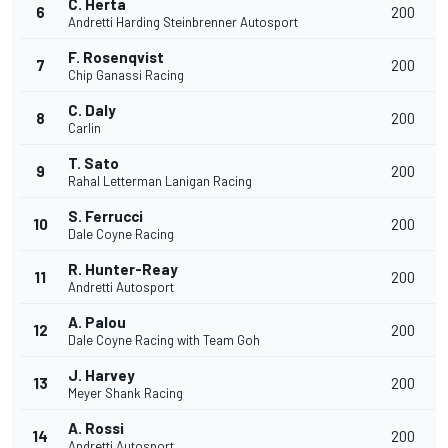
C. Herta
6
200
Andretti Harding Steinbrenner Autosport
F. Rosenqvist
7
200
Chip Ganassi Racing
C. Daly
8
200
Carlin
T. Sato
9
200
Rahal Letterman Lanigan Racing
S. Ferrucci
10
200
Dale Coyne Racing
R. Hunter-Reay
11
200
Andretti Autosport
A. Palou
12
200
Dale Coyne Racing with Team Goh
J. Harvey
13
200
Meyer Shank Racing
A. Rossi
14
200
Andretti Autosport