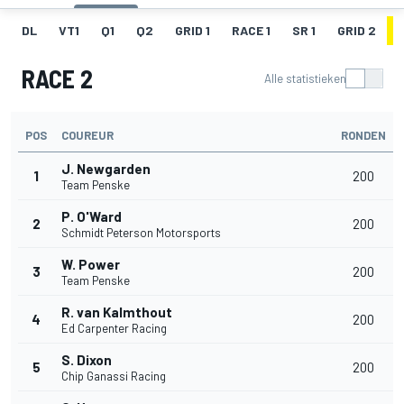
DL
VT1
Q1
Q2
GRID 1
RACE 1
SR 1
GRID 2
RACE 2
Alle statistieken
POS
COUREUR
RONDEN
J. Newgarden
1
200
Team Penske
P. O'Ward
2
200
Schmidt Peterson Motorsports
W. Power
3
200
Team Penske
R. van Kalmthout
4
200
Ed Carpenter Racing
S. Dixon
5
200
Chip Ganassi Racing