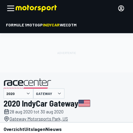
FORMULE 1
MOTOGP
INDYCAR
WEC
DTM
GATEWAY
gepresenteerd door
2020 IndyCar Gateway
28 aug 2020 tot 30 aug 2020
Gateway Motorsports Park, US
Overzicht
Uitslagen
Nieuws