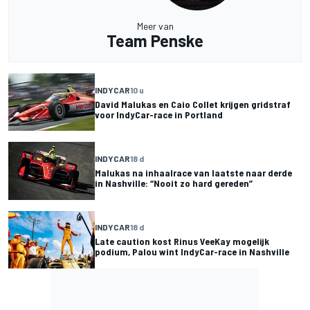
Meer van
Team Penske
INDYCAR
10 u
David Malukas en Caio Collet krijgen gridstraf
voor IndyCar-race in Portland
INDYCAR
18 d
Malukas na inhaalrace van laatste naar derde
in Nashville: “Nooit zo hard gereden”
INDYCAR
18 d
Late caution kost Rinus VeeKay mogelijk
podium, Palou wint IndyCar-race in Nashville