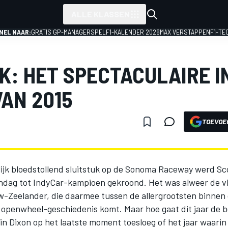
ALLE KLASSEN
NEL NAAR:
GRATIS GP-MANAGERSPEL
F1-KALENDER 2026
MAX VERSTAPPEN
F1-TE
K: HET SPECTACULAIRE I
VAN 2015
TOEVOE
lijk bloedstollend sluitstuk op de Sonoma Raceway werd Sc
ndag tot IndyCar-kampioen gekroond. Het was alweer de vie
w-Zeelander, die daarmee tussen de allergrootsten binnen
openwheel-geschiedenis komt. Maar hoe gaat dit jaar de b
in Dixon op het laatste moment toesloeg of het jaar waari