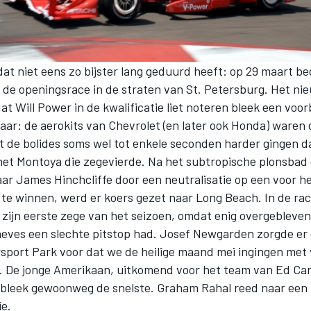
dat niet eens zo bijster lang geduurd heeft: op 29 maart b
 de openingsrace in de straten van St. Petersburg. Het ni
t Will Power in de kwalificatie liet noteren bleek een voo
jaar: de aerokits van Chevrolet (en later ook Honda) waren
t de bolides soms wel tot enkele seconden harder gingen da
het Montoya die zegevierde. Na het subtropische plonsba
ar James Hinchcliffe door een neutralisatie op een voor he
te winnen, werd er koers gezet naar Long Beach. In de rac
 zijn eerste zege van het seizoen, omdat enig overgebleve
neves een slechte pitstop had. Josef Newgarden zorgde er
sport Park voor dat we de heilige maand mei ingingen met 
es. De jonge Amerikaan, uitkomend voor het team van Ed Ca
 bleek gewoonweg de snelste. Graham Rahal reed naar een
ie.