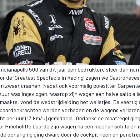
ndianapolis 500 van dit jaar een bedruktere sfeer dan norm
oor de 'Greatest Spectacle in Racing' zagen we Castroneve
n zwaar crashen. Nadat ook voormalig polesitter Carpent
uur was ingevlogen, waarop zijn wagen een halve salto á l
aakte, vond de wedstrijdleiding het welletjes. De veertig 
paardenkrachten werden verboden en de wagens verloren
cht per uur (13 km/u) gemiddeld. Ondanks de maatregel gin
is: Hinchcliffe boorde zijn wagen na een mechanisch falen 
 de ophanging ging dwars door de cockpit heen en penetre