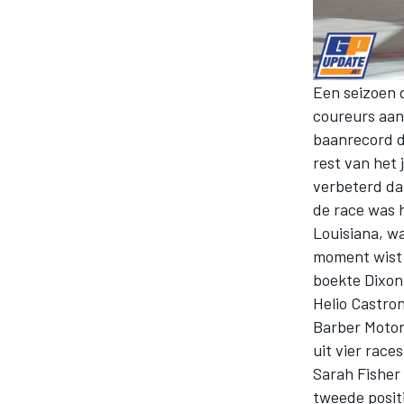
INDYCAR
Een seizoen 
coureurs aan
baanrecord da
rest van het 
verbeterd da
de race was 
Louisiana, wa
moment wist 
boekte Dixon
Helio Castro
Barber Motor
WEC
DTM
uit vier rac
Sarah Fisher
tweede posit