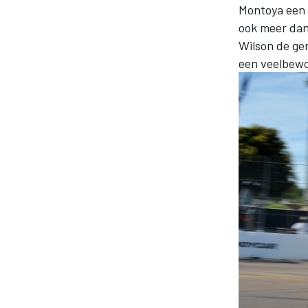
Montoya een 
ook meer dan
Wilson de ge
een veelbewo
MOTOGP