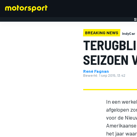
S
BREAKING NEWS
IndyCar
TERUGBLI
SEIZOEN 
René Fagnan
FORMULE 1
Bewerkt:
1 sep 2015, 13:42
In een werke
afgelopen zo
voor de Nieu
Amerikaanse 
het jaar waar