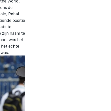
 the World',
rens de
ole, Rahal
tiende positie
ats te
 zijn naam te
laan, was het
s het echte
 was.