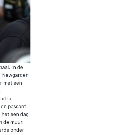
aal. In de
s, Newgarden
er met een
a
extra
 en passant
g het een dag
in de muur.
erde onder