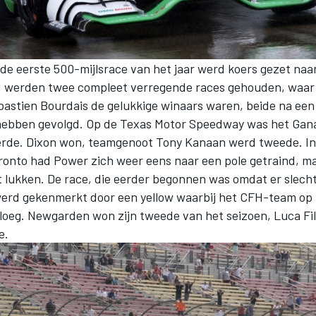
e eerste 500-mijlsrace van het jaar werd koers gezet naar 
 werden twee compleet verregende races gehouden, waar
astien Bourdais de gelukkige winaars waren, beide na een 
 hebben gevolgd. Op de Texas Motor Speedway was het Gana
rde. Dixon won, teamgenoot Tony Kanaan werd tweede. In
onto had Power zich weer eens naar een pole getraind, m
et lukken. De race, die eerder begonnen was omdat er slech
erd gekenmerkt door een yellow waarbij het CFH-team op h
oeg. Newgarden won zijn tweede van het seizoen, Luca Fil
e.