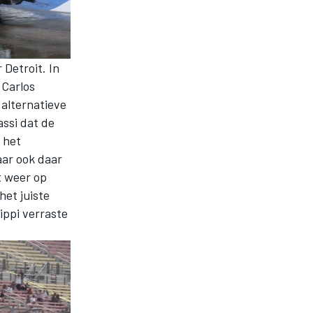
Detroit. In
 Carlos
alternatieve
ssi dat de
 het
aar ook daar
t weer op
et juiste
ippi verraste