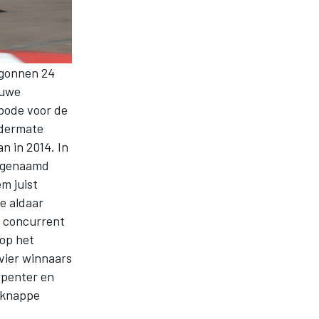
egonnen 24
euwe
rbode voor de
 dermate
n in 2014. In
d genaamd
m juist
e aldaar
n concurrent
 op het
vier winnaars
rpenter en
 knappe