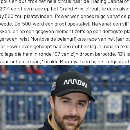
apolis en dus trok het hele circus naar de 'Racing Capital of
 2014 eerst een race op het Grand Prix-circuit te doen alvo
y 500 zou plaatsvinden. Power won onbedreigd vanaf de p
ede. De '500' werd een groot spektakel. Na vanaf een vijf
okken, en op een gegeven moment zelfs op een dertigste pla
ereden, wist Montoya de belangrijkste race van het jaar op
aar Power even gehoopt had een dubbelslag in Indiana te s
ollega die hem in ronde 197 van zijn droom beroofde. "Dit i
 waar het om draait," brulde Montoya toen hij net uitgestapt