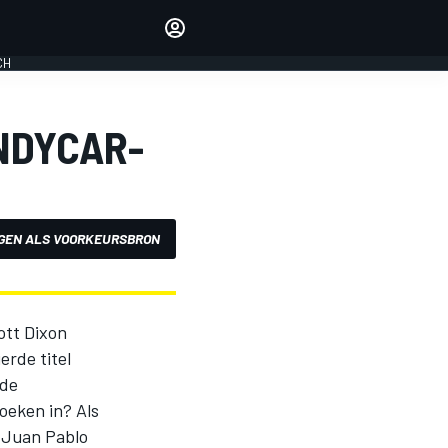
Laat je horen met de
reactiemodule
CH
LOGIN
EDITIE
NDYCAR-
NEDERLAND
GEN ALS VOORKEURSBRON
ott Dixon
rde titel
 de
oeken in? Als
n Juan Pablo