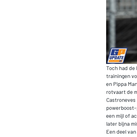
Toch had de I
trainingen v
en Pippa Man
rotvaart de m
Castroneves m
powerboost-
een mijl of a
later bijna m
Een deel van