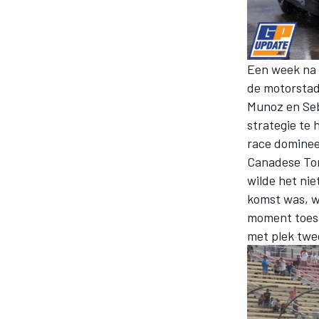
Een week na d
de motorstad
Munoz en Seb
strategie te
race dominee
Canadese Tor
wilde het ni
komst was, w
moment toesl
met plek twe