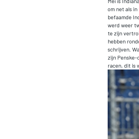
Mei is Indian
om net als in
befaamde Ind
werd weer twe
te zijn vertr
hebben rondg
schrijven. W
zijn Penske-c
racen, dit is