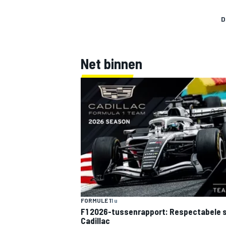
D
Net binnen
MEER RACEKLASSEN
FORMULE 1
1 u
F1 2026-tussenrapport: Respectabele s
Cadillac