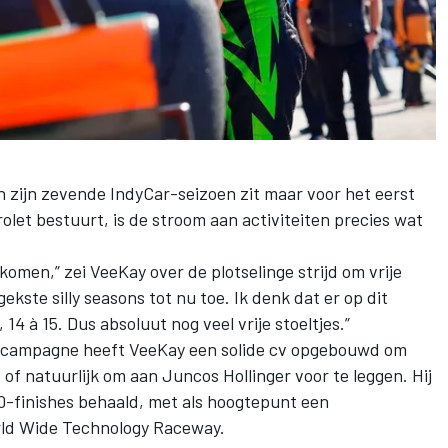
 zijn zevende IndyCar-seizoen zit maar voor het eerst
let bestuurt, is de stroom aan activiteiten precies wat
ankomen,” zei VeeKay over de plotselinge strijd om vrije
gekste silly seasons tot nu toe. Ik denk dat er op dit
14 à 15. Dus absoluut nog veel vrije stoeltjes.”
ge campagne heeft VeeKay een solide cv opgebouwd om
of natuurlijk om aan Juncos Hollinger voor te leggen. Hij
 10-finishes behaald, met als hoogtepunt een
rld Wide Technology Raceway.