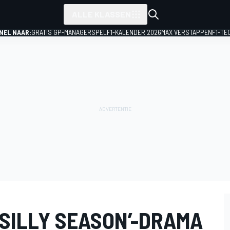
ALLE KLASSEN
NEL NAAR:
GRATIS GP-MANAGERSPEL
F1-KALENDER 2026
MAX VERSTAPPEN
F1-TE
‘SILLY SEASON’-DRAMA