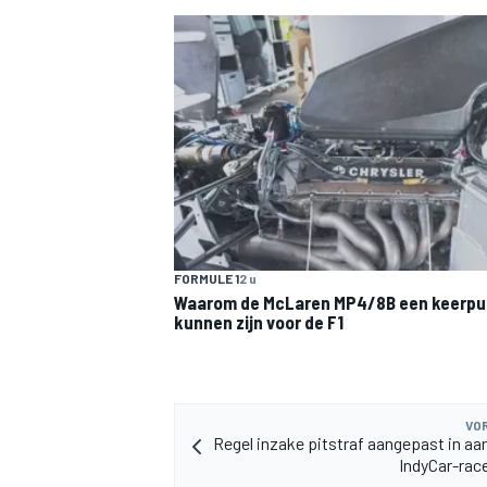
FORMULE 1
2 u
Waarom de McLaren MP4/8B een keerpu
kunnen zijn voor de F1
VOR
Regel inzake pitstraf aangepast in aa
IndyCar-rac