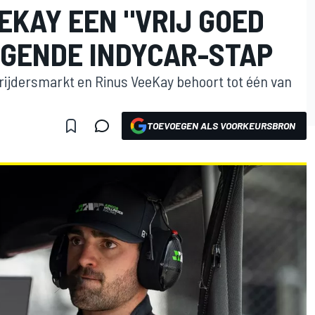
EKAY EEN "VRIJ GOED
LGENDE INDYCAR-STAP
-rijdersmarkt en Rinus VeeKay behoort tot één van
TOEVOEGEN ALS VOORKEURSBRON