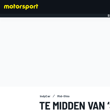
S
FORMULE 1
IndyCar
Mid-Ohio
TE MIDDEN VAN 