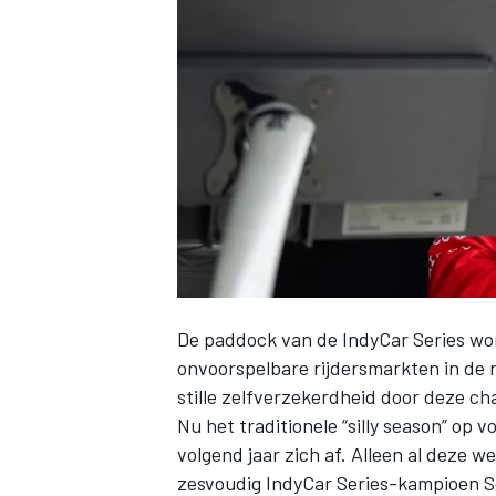
INDYCAR
De paddock van de IndyCar Series wo
onvoorspelbare rijdersmarkten in de 
stille zelfverzekerdheid door deze ch
WEC
DTM
Nu het traditionele “silly season” op 
volgend jaar zich af. Alleen al deze 
zesvoudig IndyCar Series-kampioen
S