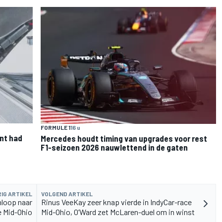
FORMULE 1
16 u
nt had
Mercedes houdt timing van upgrades voor rest
F1-seizoen 2026 nauwlettend in de gaten
IG ARTIKEL
VOLGEND ARTIKEL
nloop naar
Rinus VeeKay zeer knap vierde in IndyCar-race
e Mid-Ohio
Mid-Ohio, O’Ward zet McLaren-duel om in winst