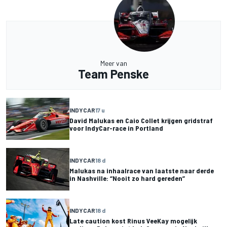
Meer van
Team Penske
INDYCAR
17 u
David Malukas en Caio Collet krijgen gridstraf
voor IndyCar-race in Portland
INDYCAR
18 d
Malukas na inhaalrace van laatste naar derde
in Nashville: “Nooit zo hard gereden”
INDYCAR
18 d
Late caution kost Rinus VeeKay mogelijk