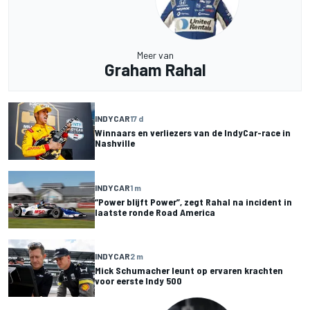
Meer van
Graham Rahal
INDYCAR
17 d
Winnaars en verliezers van de IndyCar-race in
Nashville
INDYCAR
1 m
“Power blijft Power”, zegt Rahal na incident in
laatste ronde Road America
INDYCAR
2 m
Mick Schumacher leunt op ervaren krachten
voor eerste Indy 500