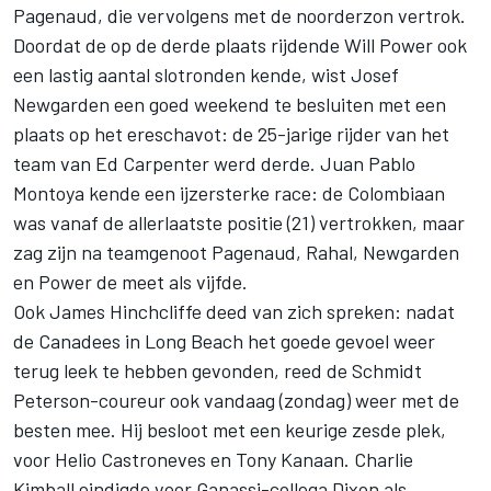
Pagenaud, die vervolgens met de noorderzon vertrok.
Doordat de op de derde plaats rijdende Will Power ook
een lastig aantal slotronden kende, wist Josef
Newgarden een goed weekend te besluiten met een
plaats op het ereschavot: de 25-jarige rijder van het
team van Ed Carpenter werd derde. Juan Pablo
Montoya kende een ijzersterke race: de Colombiaan
was vanaf de allerlaatste positie (21) vertrokken, maar
zag zijn na teamgenoot Pagenaud, Rahal, Newgarden
en Power de meet als vijfde.
Ook James Hinchcliffe deed van zich spreken: nadat
de Canadees in Long Beach het goede gevoel weer
terug leek te hebben gevonden, reed de Schmidt
Peterson-coureur ook vandaag (zondag) weer met de
besten mee. Hij besloot met een keurige zesde plek,
voor Helio Castroneves en Tony Kanaan. Charlie
Kimball eindigde voor Ganassi-collega Dixon als