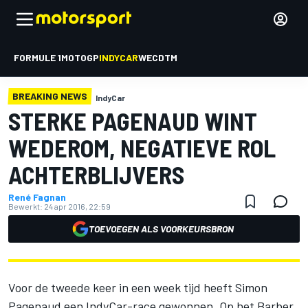
FORMULE 1
MOTOGP
INDYCAR
WEC
DTM
BREAKING NEWS
IndyCar
STERKE PAGENAUD WINT
WEDEROM, NEGATIEVE ROL
ACHTERBLIJVERS
René Fagnan
Bewerkt:
24 apr 2016, 22:59
TOEVOEGEN ALS VOORKEURSBRON
Voor de tweede keer in een week tijd heeft Simon
Pagenaud een IndyCar-race gewonnen. Op het Barber