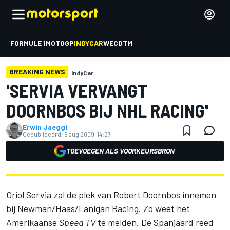
FORMULE 1
MOTOGP
INDYCAR
WEC
DTM
BREAKING NEWS
IndyCar
'SERVIA VERVANGT
DOORNBOS BIJ NHL RACING'
Erwin Jaeggi
Gepubliceerd:
5 aug 2009, 14:27
TOEVOEGEN ALS VOORKEURSBRON
Oriol Servia zal de plek van Robert Doornbos innemen
bij Newman/Haas/Lanigan Racing. Zo weet het
Amerikaanse
Speed TV
te melden. De Spanjaard reed