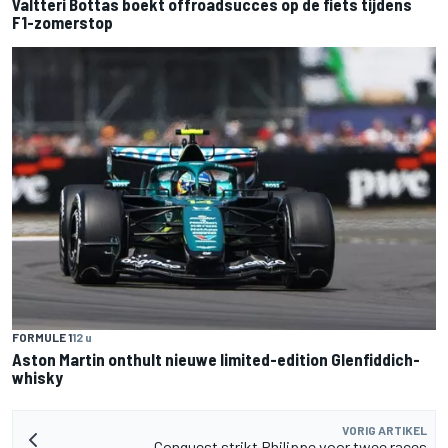
Valtteri Bottas boekt offroadsucces op de fiets tijdens
F1-zomerstop
FORMULE 1
12 u
Aston Martin onthult nieuwe limited-edition Glenfiddich-
whisky
VORIG ARTIKEL
Conquest strikt Philippe voor twee races