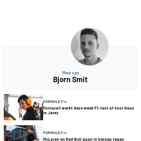
Meer van
Bjorn Smit
FORMULE 1
1 m
Fornaroli werkt deze week F1-test af voor Haas
in Jerez
FORMULE 1
1 m
McLaren en Red Bull gaan in beroep tegen