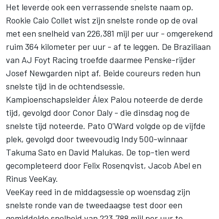
Het leverde ook een verrassende snelste naam op.
Rookie Caio Collet wist zijn snelste ronde op de oval
met een snelheid van 226,381 mijl per uur - omgerekend
ruim 364 kilometer per uur - af te leggen. De Braziliaan
van AJ Foyt Racing troefde daarmee Penske-rijder
Josef Newgarden
nipt af. Beide coureurs reden hun
snelste tijd in de ochtendsessie.
Kampioenschapsleider Álex Palou noteerde de derde
tijd, gevolgd door
Conor Daly
- die dinsdag nog de
snelste tijd noteerde.
Pato O'Ward
volgde op de vijfde
plek, gevolgd door tweevoudig Indy 500-winnaar
Takuma Sato
en
David Malukas
. De top-tien werd
gecompleteerd door
Felix Rosenqvist
,
Jacob Abel
en
Rinus VeeKay
.
VeeKay reed in de middagsessie op woensdag zijn
snelste ronde van de tweedaagse test door een
gemiddelde snelheid van 223,788 mijl per uur te