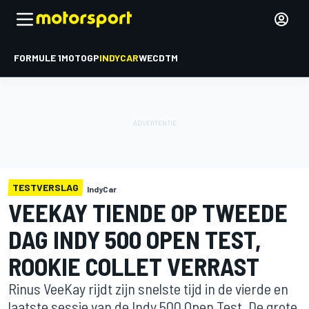
FORMULE 1
MOTOGP
INDYCAR
WEC
DTM
TESTVERSLAG
IndyCar
VEEKAY TIENDE OP TWEEDE
DAG INDY 500 OPEN TEST,
ROOKIE COLLET VERRAST
Rinus VeeKay rijdt zijn snelste tijd in de vierde en
laatste sessie van de Indy 500 Open Test. De grote