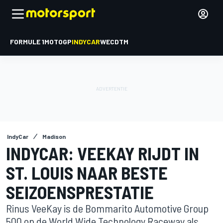
FORMULE 1
MOTOGP
INDYCAR
WEC
DTM
IndyCar
Madison
INDYCAR: VEEKAY RIJDT IN
ST. LOUIS NAAR BESTE
SEIZOENSPRESTATIE
Rinus VeeKay is de Bommarito Automotive Group
500 op de World Wide Technology Raceway als