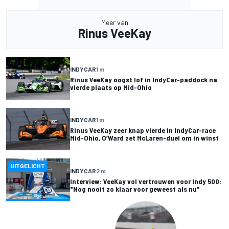
Meer van
Rinus VeeKay
INDYCAR
1 m
Rinus VeeKay oogst lof in IndyCar-paddock na
vierde plaats op Mid-Ohio
INDYCAR
1 m
Rinus VeeKay zeer knap vierde in IndyCar-race
Mid-Ohio, O’Ward zet McLaren-duel om in winst
UITGELICHT
INDYCAR
2 m
Interview: VeeKay vol vertrouwen voor Indy 500:
"Nog nooit zo klaar voor geweest als nu"