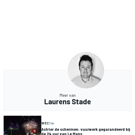
Meer van
Laurens Stade
WEC
1 m
Achter de schermen: vuurwerk gegarandeerd bij
de 24 uur van Le Mans