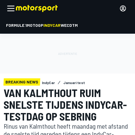
FORMULE 1
MOTOGP
INDYCAR
WEC
DTM
BREAKING NEWS
IndyCar
Januari test
VAN KALMTHOUT RUIM
SNELSTE TIJDENS INDYCAR-
TESTDAG OP SEBRING
Rinus van Kalmthout heeft maandag met afstand
de snelste tijd gereden tijdens een IndyCar-