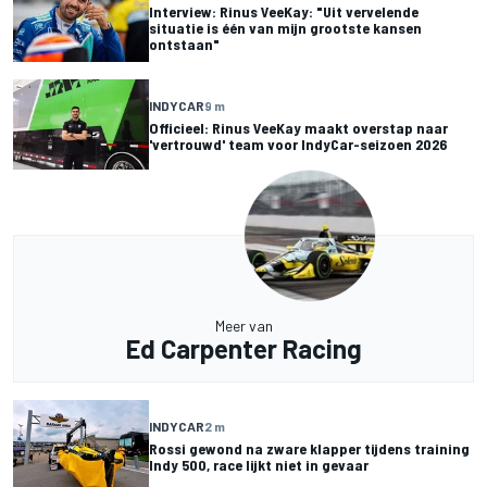
Interview: Rinus VeeKay: "Uit vervelende
situatie is één van mijn grootste kansen
ontstaan"
INDYCAR
9 m
Officieel: Rinus VeeKay maakt overstap naar
'vertrouwd' team voor IndyCar-seizoen 2026
Meer van
Ed Carpenter Racing
INDYCAR
2 m
Rossi gewond na zware klapper tijdens training
Indy 500, race lijkt niet in gevaar