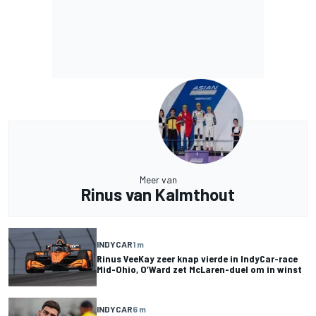
Meer van
Rinus van Kalmthout
INDYCAR
1 m
Rinus VeeKay zeer knap vierde in IndyCar-race
Mid-Ohio, O’Ward zet McLaren-duel om in winst
INDYCAR
6 m