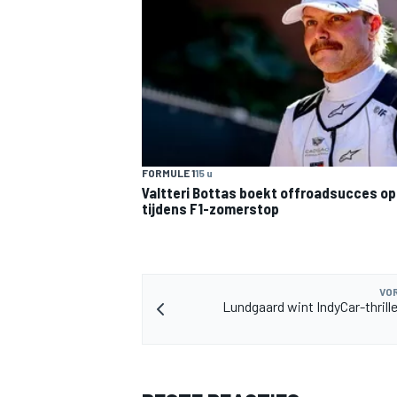
MEER RACEKLASSEN
FORMULE 1
15 u
Valtteri Bottas boekt offroadsucces op 
tijdens F1-zomerstop
VOR
Lundgaard wint IndyCar-thrill