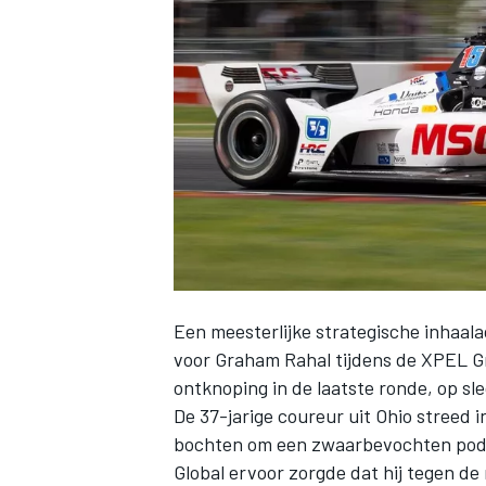
INDYCAR
Een meesterlijke strategische inhaala
voor
Graham Rahal
tijdens de XPEL G
ontknoping in de laatste ronde, op sl
WEC
DTM
De 37-jarige coureur uit Ohio streed i
bochten om een zwaarbevochten podi
Global ervoor zorgde dat hij tegen d