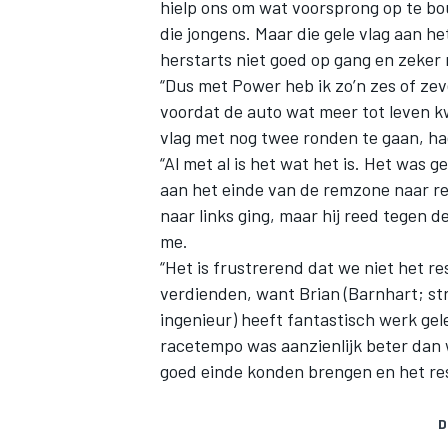
hielp ons om wat voorsprong op te bo
die jongens. Maar die gele vlag aan he
herstarts niet goed op gang en zeker n
“Dus met Power heb ik zo’n zes of zev
voordat de auto wat meer tot leven 
vlag met nog twee ronden te gaan, had
“Al met al is het wat het is. Het was
aan het einde van de remzone naar re
naar links ging, maar hij reed tegen d
me.
“Het is frustrerend dat we niet het 
verdienden, want Brian (Barnhart; st
ingenieur) heeft fantastisch werk ge
racetempo was aanzienlijk beter dan 
goed einde konden brengen en het res
D