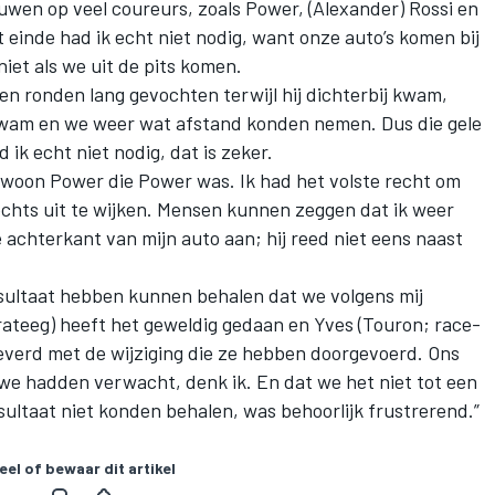
uwen op veel coureurs, zoals Power, (Alexander) Rossi en
t einde had ik echt niet nodig, want onze auto’s komen bij
iet als we uit de pits komen.
en ronden lang gevochten terwijl hij dichterbij kwam,
kwam en we weer wat afstand konden nemen. Dus die gele
 ik echt niet nodig, dat is zeker.
 gewoon Power die Power was. Ik had het volste recht om
chts uit te wijken. Mensen kunnen zeggen dat ik weer
e achterkant van mijn auto aan; hij reed niet eens naast
resultaat hebben kunnen behalen dat we volgens mij
rateeg) heeft het geweldig gedaan en Yves (Touron; race-
leverd met de wijziging die ze hebben doorgevoerd. Ons
we hadden verwacht, denk ik. En dat we het niet tot een
ultaat niet konden behalen, was behoorlijk frustrerend.”
eel of bewaar dit artikel