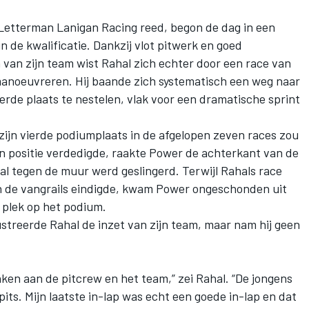
Letterman Lanigan Racing
reed, begon de dag in een
in de kwalificatie. Dankzij vlot pitwerk en goed
 van zijn team wist Rahal zich echter door een race van
manoeuvreren. Hij baande zich systematisch een weg naar
derde plaats te nestelen, vlak voor een dramatische sprint
ijn vierde podiumplaats in de afgelopen zeven races zou
zijn positie verdedigde, raakte Power de achterkant van de
 tegen de muur werd geslingerd. Terwijl Rahals race
in de vangrails eindigde, kwam Power ongeschonden uit
e plek op het podium.
streerde Rahal de inzet van zijn team, maar nam hij geen
nken aan de pitcrew en het team,” zei Rahal. “De jongens
its. Mijn laatste in-lap was echt een goede in-lap en dat