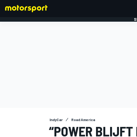
S
FORMULE 1
IndyCar
Road America
“POWER BLIJFT