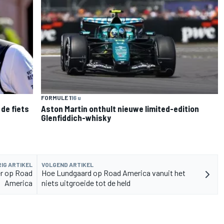
FORMULE 1
16 u
de fiets
Aston Martin onthult nieuwe limited-edition
Glenfiddich-whisky
IG ARTIKEL
VOLGEND ARTIKEL
er op Road
Hoe Lundgaard op Road America vanuit het
America
niets uitgroeide tot de held