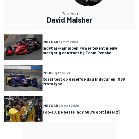
Meer van
David Malsher
INDYCAR
31 mrt 2023
IndyCar-kampioen Power tekent nieuw
meerjarig contract bij Team Penske
IMSA
20 jan 2021
Rossi test op dezelfde dag IndyCar en IMSA
Prototype
INDYCAR
24 mei 2020
Top-10: De beste Indy 500's ooit [deel 2]