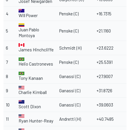
Josef Newgarden
4
Penske (C)
+16.7315
Will Power
Juan Pablo
5
Penske (C)
+21.1160
Montoya
6
Schmidt (H)
+23.6222
James Hinchcliffe
7
Penske (C)
+25.5391
Helio Castroneves
8
Ganassi (C)
+27.9007
Tony Kanaan
9
Ganassi (C)
+31.8726
Charlie Kimball
10
Ganassi (C)
+39.0603
Scott Dixon
11
Andretti (H)
+40.7485
Ryan Hunter-Reay