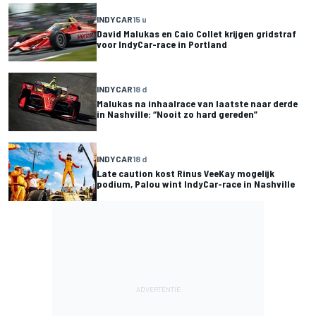
INDYCAR
15 u
David Malukas en Caio Collet krijgen gridstraf
voor IndyCar-race in Portland
INDYCAR
18 d
Malukas na inhaalrace van laatste naar derde
in Nashville: “Nooit zo hard gereden”
INDYCAR
18 d
Late caution kost Rinus VeeKay mogelijk
podium, Palou wint IndyCar-race in Nashville