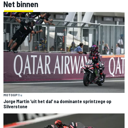
Net binnen
MOTOGP
11 u
Jorge Martin ‘uit het dal’ na dominante sprintzege op
Silverstone