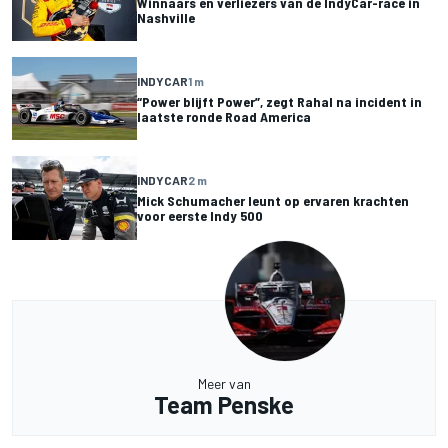
Winnaars en verliezers van de IndyCar-race in
Nashville
INDYCAR
1 m
“Power blijft Power”, zegt Rahal na incident in
laatste ronde Road America
INDYCAR
2 m
Mick Schumacher leunt op ervaren krachten
voor eerste Indy 500
Meer van
Team Penske