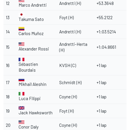
12
Andretti (H)
+53.3648
Marco Andretti
13
Foyt (H)
+55.2122
Takuma Sato
14
Andretti (H)
+1:03.5214
Carlos Muñoz
Andretti-Herta
15
+1:04.8661
Alexander Rossi
(H)
Sébastien
16
KVSH (C)
+1 lap
Bourdais
17
Schmidt (H)
+1 lap
Mikhail Aleshin
18
Coyne (H)
+1 lap
Luca Filippi
19
Foyt (H)
+1 lap
Jack Hawksworth
20
Coyne (H)
+1 lap
Conor Daly