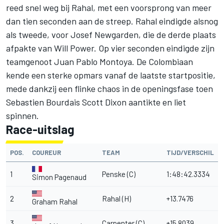
reed snel weg bij Rahal, met een voorsprong van meer
dan tien seconden aan de streep. Rahal eindigde alsnog
als tweede, voor Josef Newgarden, die de derde plaats
afpakte van Will Power. Op vier seconden eindigde zijn
teamgenoot Juan Pablo Montoya. De Colombiaan
kende een sterke opmars vanaf de laatste startpositie,
mede dankzij een flinke chaos in de openingsfase toen
Sebastien Bourdais Scott Dixon aantikte en liet
spinnen.
Race-uitslag
POS.
COUREUR
TEAM
TIJD/VERSCHIL
1
Penske (C)
1:48:42.3334
Simon Pagenaud
2
Rahal (H)
+13.7476
Graham Rahal
3
Carpenter (C)
+15.8039