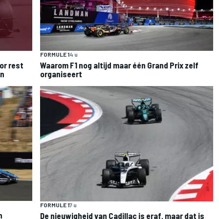
FORMULE 1
4 u
or rest
Waarom F1 nog altijd maar één Grand Prix zelf
en
organiseert
FORMULE 1
7 u
n
De nieuwigheid van Cadillac is eraf, maar dat is