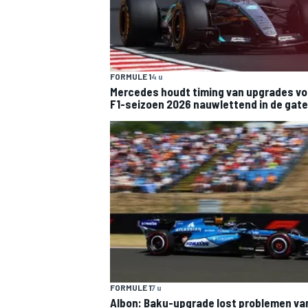
FORMULE 1
4 u
Mercedes houdt timing van upgrades vo
F1-seizoen 2026 nauwlettend in de gat
FORMULE 1
7 u
Albon: Baku-upgrade lost problemen va