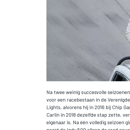
INDYCAR
Na twee weinig succesvolle seizoenen 
voor een racebestaan in de Verenigd
Lights, alvorens hij in 2016 bij
Chip Ga
WEC
DTM
Carlin in 2018 dezelfde stap zette, v
eigenaar is. Na één volledig seizoen 
naast de Indy 500 alleen de road cour