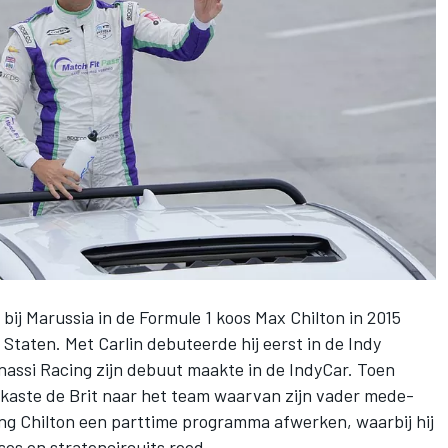
bij Marussia in de Formule 1 koos
Max Chilton
in 2015
e Staten. Met
Carlin
debuteerde hij eerst in de Indy
nassi Racing
zijn debuut maakte in de IndyCar. Toen
erkaste de Brit naar het team waarvan zijn vader mede-
ging Chilton een parttime programma afwerken, waarbij hij
ses en stratencircuits reed.