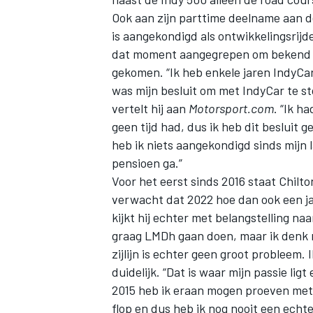
Ook aan zijn parttime deelname aan d
is aangekondigd als ontwikkelingsrij
dat moment aangegrepen om bekend te
gekomen. “Ik heb enkele jaren IndyCa
was mijn besluit om met IndyCar te sto
vertelt hij aan
Motorsport.com
. “Ik h
geen tijd had, dus ik heb dit besluit
heb ik niets aangekondigd sinds mijn 
pensioen ga.”
Voor het eerst sinds 2016 staat Chilto
verwacht dat 2022 hoe dan ook een ja
kijkt hij echter met belangstelling 
graag LMDh gaan doen, maar ik denk ni
zijlijn is echter geen groot probleem.
duidelijk. “Dat is waar mijn passie ligt
2015 heb ik eraan mogen proeven met
flop en dus heb ik nog nooit een echt