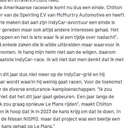
e Amerikaanse raceserie komt nu dus een einde. Chilton
der van de Speirling EV van McMurtry Automotive en heeft
 maken dat aan zijn IndyCar-avontuur een einde is
r gereden maar ook altijd andere interesses gehad. Het
ppen en het is iets waar ik al een tijdje over nadacht”,
ad enkele zaken die ik wilde uitbreiden maar waarvoor ik
 genomen. Ik hang mijn helm niet aan de wilgen, daarom
laatste IndyCar-race. Ik wil niet dat men denkt dat ik met
n dit jaar dus niet meer op de IndyCar-grid en hij
ar wordt waarin hij weinig gaat racen. Voor de toekomst
naar de diverse endurance-kampioenschappen. “Ik zou
et dat het dit jaar gaat gebeuren. Een jaar langs de
 Ik zou graag opnieuw Le Mans rijden”, maakt Chilton
 en ik hoop dat ik in 2023 de kans krijg om dat te doen. In
 de Nissan NISMO, maar dat project was een beetje een
e kans gehad op Le Mans.”