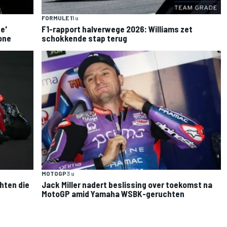
FORMULE 1
1 u
e'
F1-rapport halverwege 2026: Williams zet
one
schokkende stap terug
MOTOGP
3 u
hten die
Jack Miller nadert beslissing over toekomst na
MotoGP amid Yamaha WSBK-geruchten