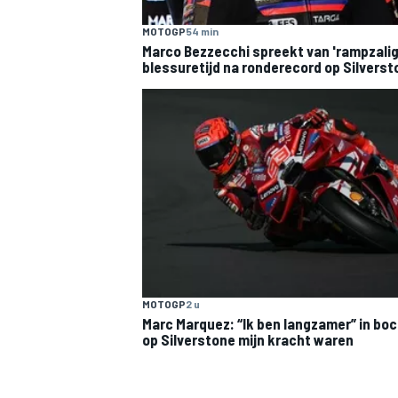
MOTOGP
54 min
Marco Bezzecchi spreekt van 'rampzalig
blessuretijd na ronderecord op Silverst
MOTOGP
2 u
Marc Marquez: “Ik ben langzamer” in boc
op Silverstone mijn kracht waren