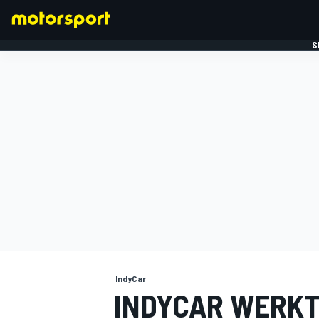
S
FORMULE 1
IndyCar
INDYCAR WERKT