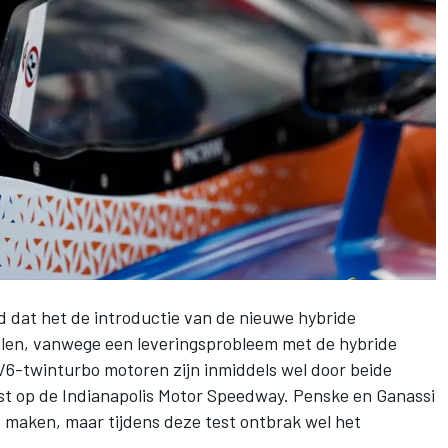
 dat het de introductie van de nieuwe hybride
llen, vanwege een leveringsprobleem met de hybride
V6-twinturbo motoren zijn inmiddels wel door beide
st op de Indianapolis Motor Speedway. Penske en Ganassi
e maken, maar tijdens deze test ontbrak wel het