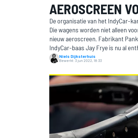
AEROSCREEN VO
De organisatie van het IndyCar-ka
Die wagens worden niet alleen vo
nieuw aeroscreen. Fabrikant Pankl
IndyCar-baas Jay Frye is nu al en
Niels Dijksterhuis
Bewerkt:
3 jun 2022, 18:33
MOTOGP