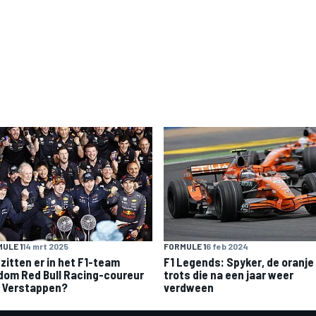
ULE 1
14 mrt 2025
FORMULE 1
6 feb 2024
 zitten er in het F1-team
F1 Legends: Spyker, de oranje
dom Red Bull Racing-coureur
trots die na een jaar weer
 Verstappen?
verdween