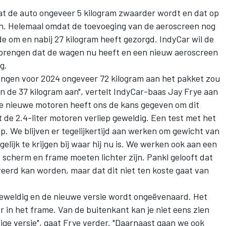
at de auto ongeveer 5 kilogram zwaarder wordt en dat op
ien. Helemaal omdat de toevoeging van de aeroscreen nog
 om en nabij 27 kilogram heeft gezorgd. IndyCar wil de
 brengen dat de wagen nu heeft en een nieuw aeroscreen
g.
ingen voor 2024 ongeveer 72 kilogram aan het pakket zou
 de 37 kilogram aan", vertelt IndyCar-baas Jay Frye aan
 de nieuwe motoren heeft ons de kans gegeven om dit
t de 2.4-liter motoren verliep geweldig. Een test met het
. We blijven er tegelijkertijd aan werken om gewicht van
elijk te krijgen bij waar hij nu is. We werken ook aan een
 scherm en frame moeten lichter zijn. Pankl gelooft dat
eerd kan worden, maar dat dit niet ten koste gaat van
 geweldig en de nieuwe versie wordt ongeëvenaard. Het
r in het frame. Van de buitenkant kan je niet eens zien
idige versie", gaat Frye verder. "Daarnaast gaan we ook