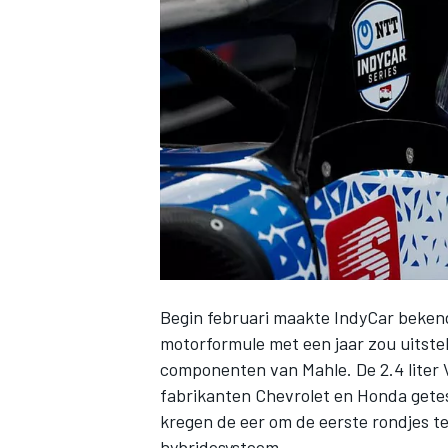
INDYCAR
Begin februari maakte IndyCar bekend
motorformule met een jaar zou uitste
componenten van Mahle. De 2.4 liter 
WEC
DTM
fabrikanten Chevrolet en Honda gete
kregen de eer om de eerste rondjes t
hybridesysteem.