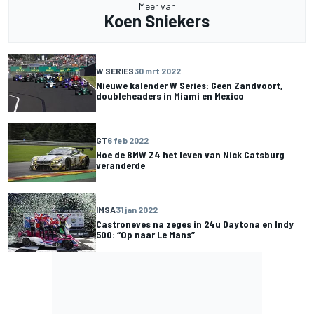
Meer van
Koen Sniekers
W SERIES
30 mrt 2022
Nieuwe kalender W Series: Geen Zandvoort,
doubleheaders in Miami en Mexico
GT
6 feb 2022
Hoe de BMW Z4 het leven van Nick Catsburg
veranderde
IMSA
31 jan 2022
Castroneves na zeges in 24u Daytona en Indy
500: “Op naar Le Mans”